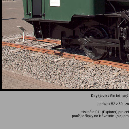
Reykjavík /
Sto let star
obrázek 52 z 60 | za
stiskněte F11 (Explorer) pro ce
použijte šipky na klávesnici (<,>) pr