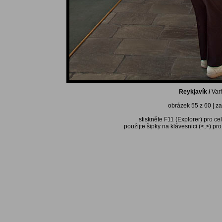
Reykjavík /
Varh
obrázek 55 z 60 | za
stiskněte F11 (Explorer) pro ce
použijte šipky na klávesnici (<,>) pr