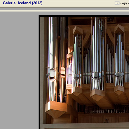
Galerie
:
Iceland (2012)
(key 