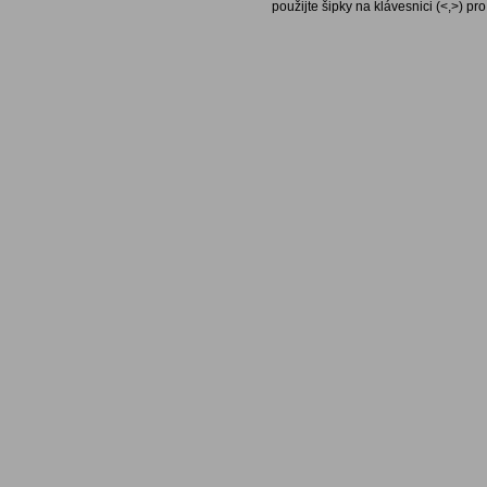
použijte šipky na klávesnici (<,>) pr