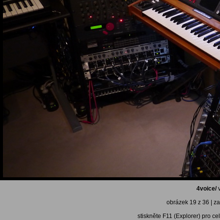
4voice/
v
obrázek 19 z 36 | za
stiskněte F11 (Explorer) pro ce