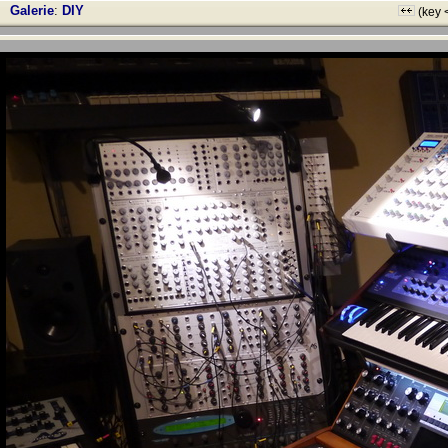
Galerie
:
DIY
(key 