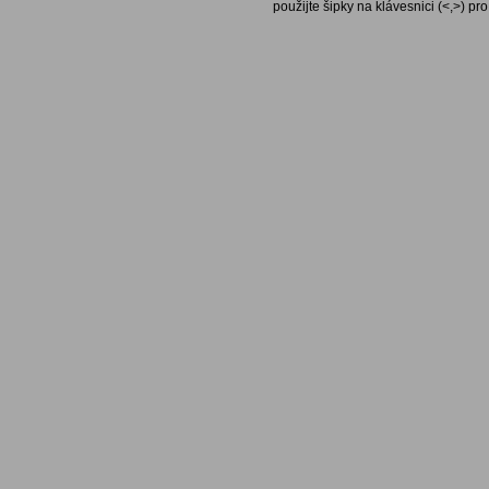
použijte šipky na klávesnici (<,>) pr