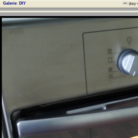
Galerie
:
DIY
(key 