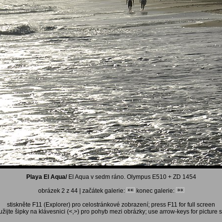
Playa El Aqua/
El Aqua v sedm ráno. Olympus E510 + ZD 1454
obrázek 2 z 44 | začátek galerie:
konec galerie:
stiskněte F11 (Explorer) pro celostránkové zobrazení; press F11 for full screen
žijte šipky na klávesnici (<,>) pro pohyb mezi obrázky; use arrow-keys for picture s