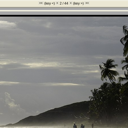
(key <)
2 / 44
(key >)