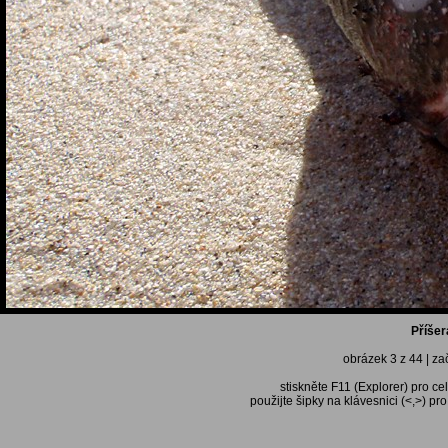
Příšer
obrázek 3 z 44 | za
stiskněte F11 (Explorer) pro ce
použijte šipky na klávesnici (<,>) pr