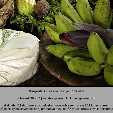
Margarita/
Co se zde pěstuje. 510+1454
obrázek 39 z 44 | začátek galerie:
konec galerie:
stiskněte F11 (Explorer) pro celostránkové zobrazení; press F11 for full screen
žijte šipky na klávesnici (<,>) pro pohyb mezi obrázky; use arrow-keys for picture s