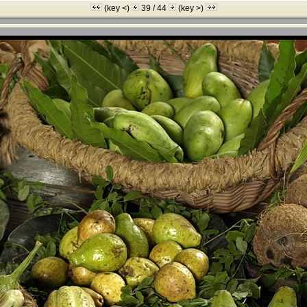
(key <)
39 / 44
(key >)