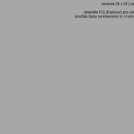
obrázek 26 z 29 | za
stiskněte F11 (Explorer) pro ce
použijte šipky na klávesnici (<,>) pr