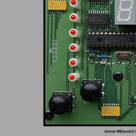
Jomox MBase01/
P