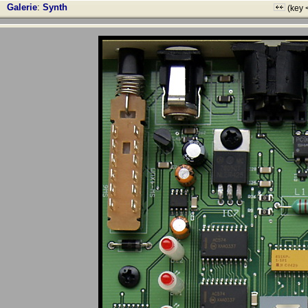
Galerie
:
Synth
(key 