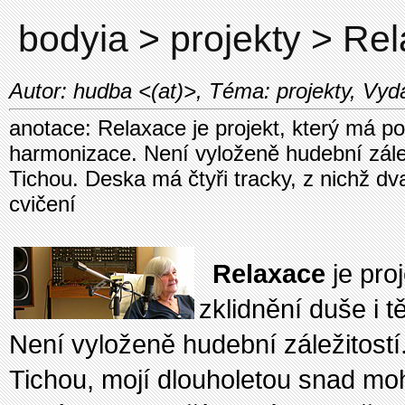
bodyia > projekty > Re
Autor: hudba <(at)>, Téma: projekty, Vyd
anotace: Relaxace je projekt, který má po
harmonizace. Není vyloženě hudební zálež
Tichou. Deska má čtyři tracky, z nichž dv
cvičení
Relaxace
je pro
zklidnění duše i 
Není vyloženě hudební záležitostí
Tichou, mojí dlouholetou snad moh