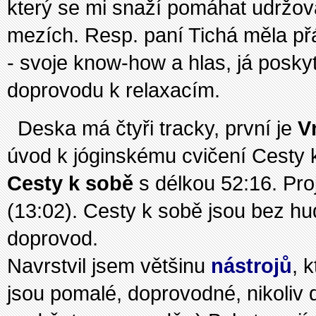
který se mi snaží pomáhat udržov
mezích. Resp. paní Tichá měla přá
- svoje know-how a hlas, já posky
doprovodu k relaxacím.
Deska má čtyři tracky, první je
V
úvod k jóginskému cvičení Cesty k
Cesty k sobě
s délkou 52:16. Pro
(13:02). Cesty k sobě jsou bez h
doprovod.
Navrstvil jsem většinu
nástrojů
, 
jsou pomalé, doprovodné, nikoliv d