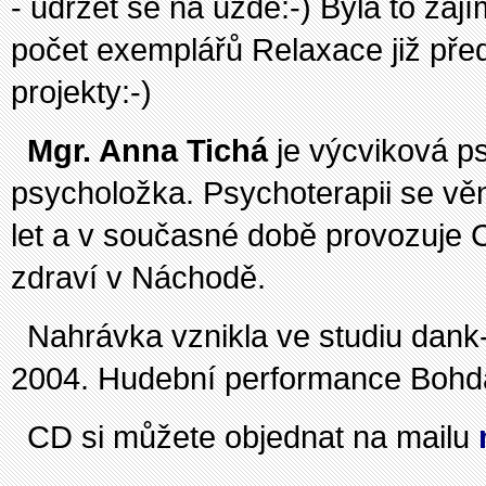
- udržet se na uzdě:-) Byla to zaj
počet exemplářů Relaxace již pře
projekty:-)
Mgr. Anna Tichá
je výcviková p
psycholožka. Psychoterapii se věn
let a v současné době provozuje
zdraví v Náchodě.
Nahrávka vznikla ve studiu dank-
2004. Hudební performance Bohd
CD si můžete objednat na mailu