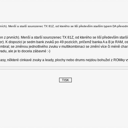
ních). Menší a starší sourozenec TX 81Z, od kterého se liší především starším typem DA převodní
n z prvních). Menší a starší sourozenec TX 81Z, od kterého se liší především starš
er). K dispozici je sedm bank zvuků po 49 pozicích, pričemž banka A a B je RAM, o
imbral; se změnou jednotlivého zvuku v multikombinaci se změní více či méně char
adu, ale je to docela zábavné :-)
u basy, některé cinkavé zvuky a leady, plochy nebo drums nejdou bohužel z ROMky v