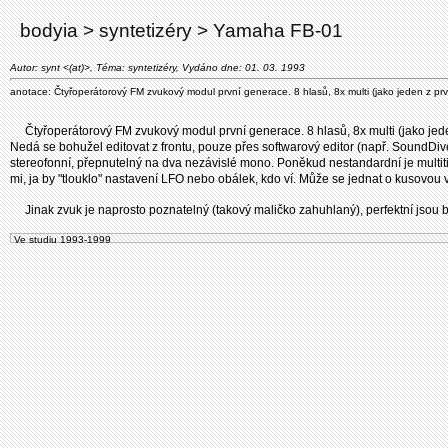
bodyia > syntetizéry > Yamaha FB-01
Autor: synt <(at)>, Téma: syntetizéry, Vydáno dne: 01. 03. 1993
anotace: Čtyřoperátorový FM zvukový modul první generace. 8 hlasů, 8x multi (jako jeden z prv
Čtyřoperátorový FM zvukový modul první generace. 8 hlasů, 8x multi (jako jede
Nedá se bohužel editovat z frontu, pouze přes softwarový editor (např. SoundDiv
stereofonní, přepnutelný na dva nezávislé mono. Poněkud nestandardní je multit
mi, ja by "tlouklo" nastavení LFO nebo obálek, kdo ví. Může se jednat o kusovou v
Jinak zvuk je naprosto poznatelný (takový maličko zahuhlaný), perfektní jso
Ve studiu 1993-1999