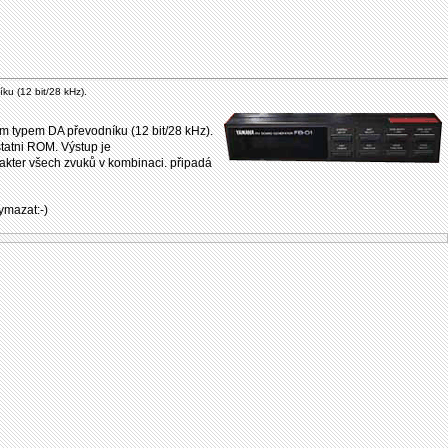
ku (12 bit/28 kHz).
ím typem DA převodníku (12 bit/28 kHz).
statni ROM. Výstup je
akter všech zvuků v kombinaci. připadá
ymazat:-)