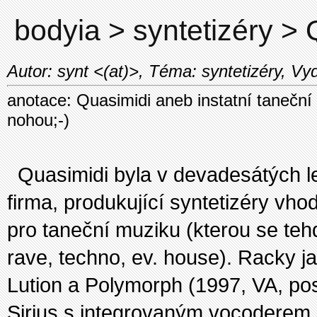
bodyia > syntetizéry 
Autor: synt <(at)>, Téma: syntetizéry, Vy
anotace: Quasimidi aneb instatní taneční
nohou;-)
Quasimidi byla v devadesátých 
firma, produkující syntetizéry vh
pro taneční muziku (kterou se te
rave, techno, ev. house). Racky 
Lution a Polymorph (1997, VA, po
Sirius s integrovaným vocoderem 