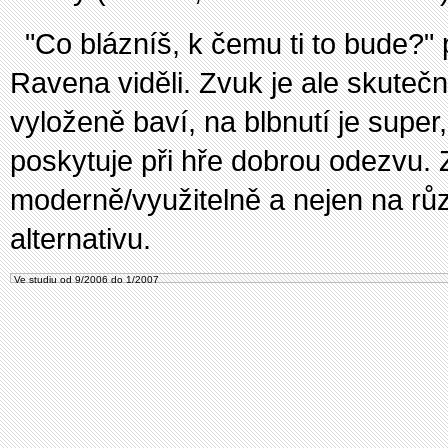
"Co blázníš, k čemu ti to bude?" 
Ravena viděli. Zvuk je ale skuteč
vyloženě baví, na blbnutí je supe
poskytuje při hře dobrou odezvu. Z
moderně/využitelně a nejen na rů
alternativu.
Ve studiu od 9/2006 do 1/2007