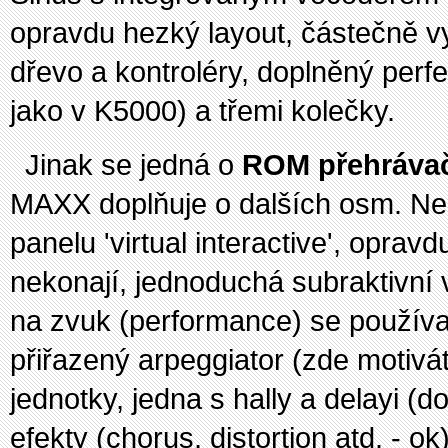
opravdu hezký layout, částečně vy
dřevo a kontroléry, doplněný perfe
jako v K5000) a třemi kolečky.
Jinak se jedná o
ROM přehráva
MAXX doplňuje o dalších osm. N
panelu 'virtual interactive', oprav
nekonají, jednoduchá subraktivní v
na zvuk (performance) se používaj
přiřazený arpeggiator (zde motivá
jednotky, jedna s hally a delayi (
efekty (chorus, distortion atd. - o