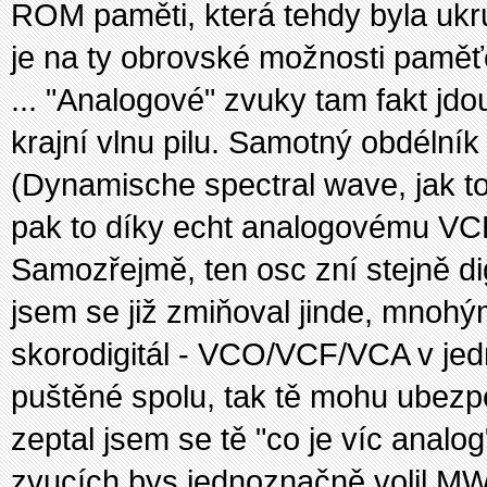
ROM paměti, která tehdy byla ukru
je na ty obrovské možnosti paměťo
... "Analogové" zvuky tam fakt jd
krajní vlnu pilu. Samotný obdéln
(Dynamische spectral wave, jak tom
pak to díky echt analogovému VCF 
Samozřejmě, ten osc zní stejně dig
jsem se již zmiňoval jinde, mnohý
skorodigitál - VCO/VCF/VCA v jedn
puštěné spolu, tak tě mohu ubezpe
zeptal jsem se tě "co je víc analo
zvucích bys jednoznačně volil MW