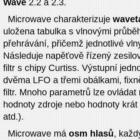
Wave
2.2 a 2.3.
Microwave charakterizuje
wavet
uložena tabulka s vlnovými průběhy 
přehrávání, přičemž jednotlivé vl
Následuje napěťově řízený zesilo
filtr s chipy Curtiss. Výstupní je
dvěma LFO a třemi obálkami, fixně
filtr. Mnoho parametrů lze ovláda
hodnoty zdroje nebo hodnoty krát
atd.).
Microwave má
osm hlasů
, každ