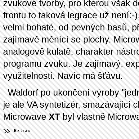
zvukové tvorby, pro kterou však do
frontu to taková legrace už není:
velmi bohaté, od pevných basů, p
zajímavě měnící se plochy. Microw
analogově kulatě, charakter nástro
programu zvuku. Je zajímavý, exp
využitelnosti. Navíc má šťávu.
Waldorf po ukončení výroby "jedn
je ale VA syntetizér, smazávající 
Microwave
XT
byl vlastně Microwa
Extras