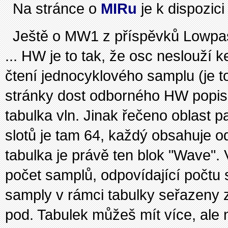
Na stránce o
MIRu
je k dispozici
Ještě o MW1 z příspěvků Lowp
... HW je to tak, že osc neslouží 
čtení jednocyklového samplu (je to 
stránky dost odborného HW popisu.
tabulka vln. Jinak řečeno oblast pa
slotů je tam 64, každý obsahuje od
tabulka je právě ten blok "Wave".
počet samplů, odpovídající počtu s
samply v rámci tabulky seřazeny z
pod. Tabulek můžeš mít více, ale 