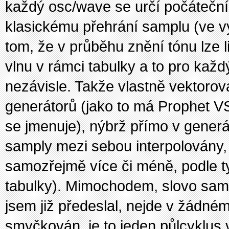
každý osc/wave se určí počáteční
klasickému přehrání samplu (ve v
tom, že v průběhu znění tónu lze 
vlnu v rámci tabulky a to pro kaž
nezávisle. Takže vlastně vektorov
generátorů (jako to má Prophet V
se jmenuje), nýbrž přímo v generáto
samply mezi sebou interpolovány, 
samozřejmě více či méně, podle ty
tabulky). Mimochodem, slovo sam
jsem již předeslal, nejde v žádném
smyčkován, je to jeden půlcyklus v