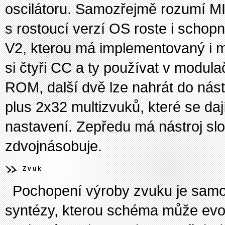
oscilátoru. Samozřejmě rozumí MI
s rostoucí verzí OS roste i schop
V2, kterou má implementovaný i m
si čtyři CC a ty používat v modulač
ROM, další dvě lze nahrát do nást
plus 2x32 multizvuků, které se dají
nastavení. Zepředu má nástroj sl
zdvojnásobuje.
Zvuk
Pochopení výroby zvuku je samoz
syntézy, kterou schéma může evok