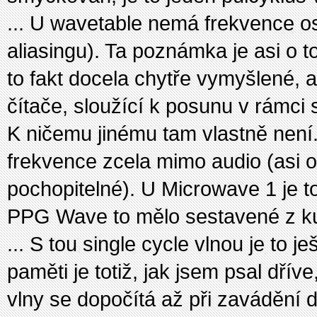
... U wavetable nemá frekvence o
aliasingu). Ta poznámka je asi o 
to fakt docela chytře vymyšlené,
čítače, sloužící k posunu v rámci 
K ničemu jinému tam vlastně není.
frekvence zcela mimo audio (asi o
pochopitelné). U Microwave 1 je t
PPG Wave to mělo sestavené z ku
... S tou single cycle vlnou je to j
paměti je totiž, jak jsem psal dří
vlny se dopočítá až při zavádění 