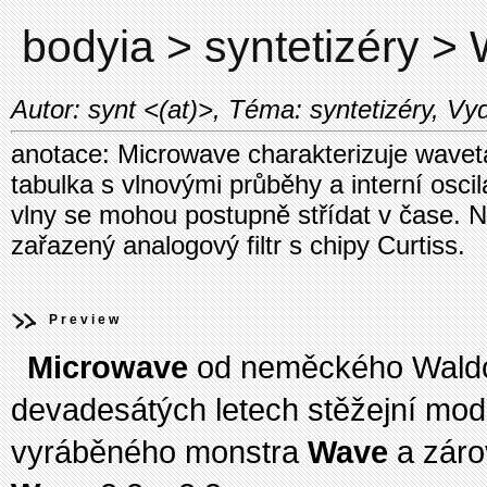
bodyia > syntetizéry >
Autor: synt <(at)>, Téma: syntetizéry, Vy
anotace: Microwave charakterizuje waveta
tabulka s vlnovými průběhy a interní oscilá
vlny se mohou postupně střídat v čase. N
zařazený analogový filtr s chipy Curtiss.
Preview
Microwave
od neměckého Waldor
devadesátých letech stěžejní mod
vyráběného monstra
Wave
a záro