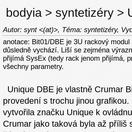
bodyia > syntetizéry >
Autor: synt <(at)>, Téma: syntetizéry, Vy
anotace: Bit01/DBE je 3U rackový modul s
důsledně vychází. Liší se zejména výraz
přijímá SysEx (tedy rack jenom přijímá, p
všechny parametry.
Unique DBE je vlastně Crumar B
provedení s trochu jinou grafikou
vytvořila značku Unique k ovládnu
Crumar jako taková byla až příliš