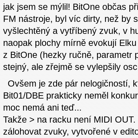
jak jsem se mýlil! BitOne občas 
FM nástroje, byl víc dirty, než by
vyšlechtěný a vytříbený zvuk, v 
naopak plochy mírně evokují Elku
z BitOne (hezky ručně, parametr po 
stejný, ale zřejmě se vylepšily osci
Ovšem je zde pár nelogičností, 
Bit01/DBE prakticky neměl konkur
moc nemá ani teď...
Takže > na racku není MIDI OUT.
zálohovat zvuky, vytvořené v edit