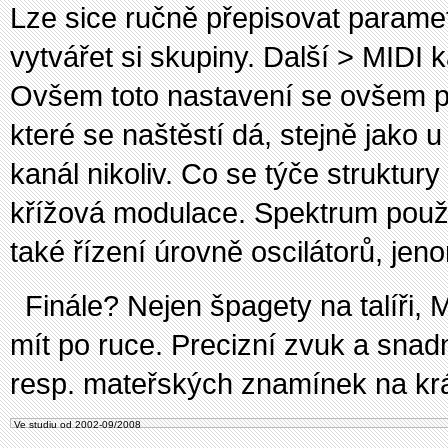
Lze sice ručně přepisovat paramet
vytvářet si skupiny. Další > MIDI k
Ovšem toto nastavení se ovšem po 
které se naštěstí dá, stejně jako 
kanál nikoliv. Co se týče struktur
křížová modulace. Spektrum použit
také řízení úrovně oscilátorů, jen
Finále? Nejen špagety na talíři, 
mít po ruce. Precizní zvuk a snadn
resp. mateřských znamínek na kr
Ve studiu od 2002-09/2008