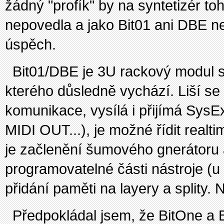
žádný "profík" by na syntetizér toh
nepovedla a jako Bit01 ani DBE n
úspěch.
Bit01/DBE je 3U rackový modul s
kterého důsledně vychází. Liší 
komunikace, vysílá i přijímá SysE
MIDI OUT...), je možné řídit real
je začlenění šumového gnerátoru 
programovatelné části nástroje (u
přidání paměti na layery a splity
Předpokládal jsem, že BitOne a 