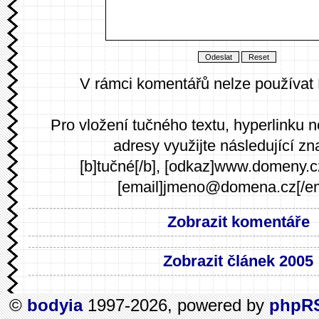
V rámci komentářů nelze používat
Pro vložení tučného textu, hyperlinku 
adresy využijte následující zn
[b]tučné[/b], [odkaz]www.domeny.c
[email]jmeno@domena.cz[/em
Zobrazit komentáře
Zobrazit článek 2005
©
bodyia
1997-2026, powered by
phpR