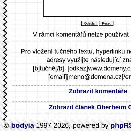
V rámci komentářů nelze používat
Pro vložení tučného textu, hyperlinku 
adresy využijte následující zn
[b]tučné[/b], [odkaz]www.domeny.c
[email]jmeno@domena.cz[/em
Zobrazit komentáře
Zobrazit článek Oberheim 
©
bodyia
1997-2026, powered by
phpR