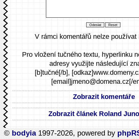
V rámci komentářů nelze používat
Pro vložení tučného textu, hyperlinku 
adresy využijte následující zn
[b]tučné[/b], [odkaz]www.domeny.c
[email]jmeno@domena.cz[/em
Zobrazit komentáře
Zobrazit článek Roland Jun
©
bodyia
1997-2026, powered by
phpR