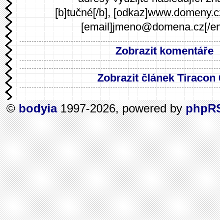
[b]tučné[/b], [odkaz]www.domeny.c
[email]jmeno@domena.cz[/em
Zobrazit komentáře
Zobrazit článek Tiracon
©
bodyia
1997-2026, powered by
phpR