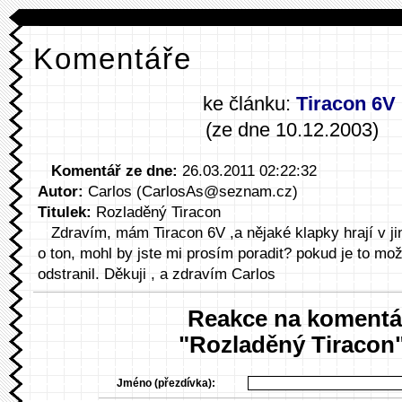
Komentáře
ke článku:
Tiracon 6V
(ze dne 10.12.2003)
Komentář ze dne:
26.03.2011 02:22:32
Autor:
Carlos (CarlosAs@seznam.cz)
Titulek:
Rozladěný Tiracon
Zdravím, mám Tiracon 6V ,a nějaké klapky hrají v ji
o ton, mohl by jste mi prosím poradit? pokud je to mož
odstranil. Děkuji , a zdravím Carlos
Reakce na komentá
"Rozladěný Tiracon
Jméno (přezdívka):