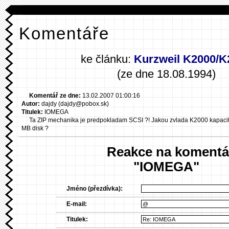
Komentáře
ke článku:
Kurzweil K2000/
(ze dne 18.08.1994)
Komentář ze dne:
13.02.2007 01:00:16
Autor:
dajdy (dajdy@pobox.sk)
Titulek:
IOMEGA
Ta ZIP mechanika je predpokladam SCSI ?! Jakou zvlada K2000 kapacitu 
MB disk ?
Reakce na komentá
"IOMEGA"
Jméno (přezdívka):
E-mail:
Titulek: