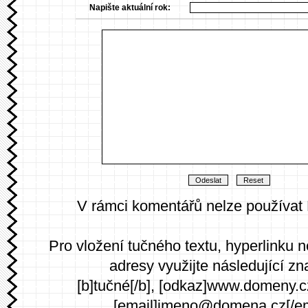
Napište aktuální rok:
V rámci komentářů nelze používat
Pro vložení tučného textu, hyperlinku 
adresy využijte následující zn
[b]tučné[/b], [odkaz]www.domeny.c
[email]jmeno@domena.cz[/em