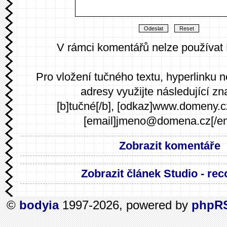
V rámci komentářů nelze používat
Pro vložení tučného textu, hyperlinku 
adresy využijte následující zn
[b]tučné[/b], [odkaz]www.domeny.c
[email]jmeno@domena.cz[/em
Zobrazit komentáře
Zobrazit článek Studio - rec
©
bodyia
1997-2026, powered by
phpR