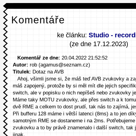
Komentáře
ke článku:
Studio - record
(ze dne 17.12.2023)
Komentář ze dne:
20.04.2022 21:52:52
Autor:
rob (agamus@seznam.cz)
Titulek:
Dotaz na AVB
Ahoj, všimli jsme si, že máš teď AVB zvukovky a zaj
máš zapojený, protože by si měl mít dle jejich specif
switch, ale v popisku o nich nepíšeš nebo zvukovky j
Máme taky MOTU zvukovky, ale přes switch a k tomu
dvě RME a celkem to dost prudí, tak nás to zajímá, jest
Při bufferu 128 máme i větší latenci (8ms) a to jen d
samotným RME se dostaneme i na 2ms. Potřebujeme
zvukovku a to by právě znamenalo i další switch, tak je
jinak.