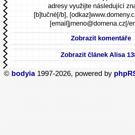
adresy využijte následující zn
[b]tučné[/b], [odkaz]www.domeny.c
[email]jmeno@domena.cz[/em
Zobrazit komentáře
Zobrazit článek Alisa 13
©
bodyia
1997-2026, powered by
phpR