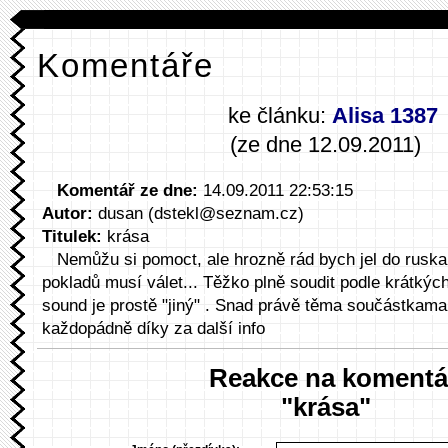
Komentáře
ke článku:
Alisa 1387
(ze dne 12.09.2011)
Komentář ze dne:
14.09.2011 22:53:15
Autor:
dusan (dstekl@seznam.cz)
Titulek:
krása
Nemůžu si pomoct, ale hrozně rád bych jel do ruska
pokladů musí válet... Těžko plně soudit podle krátkýc
sound je prostě "jiný" . Snad právě těma součástkama, 
každopádně díky za další info
Reakce na komentá
"krása"