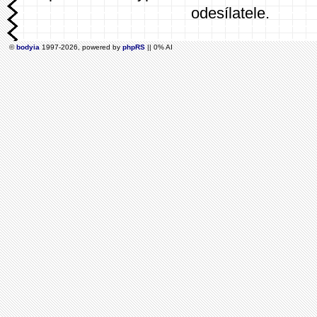
odesílatele.
©
bodyia
1997-2026, powered by
phpRS
|| 0% AI