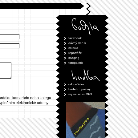
facebook
dávný deník
muzika
reportáže
imaging
fotogalerie
od začátku
hudební počiny
my music in MP3
marádku, kamaráda nebo kolegu
vyplněním elektronické adresy