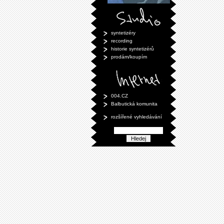
syntetizéry
recording
historie syntetizérů
prodám/koupím
004.CZ
Balbutická komunita
rozšířené vyhledávání