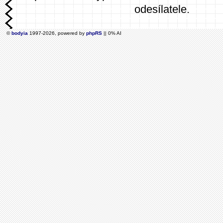
odesílatele.
©
bodyia
1997-2026, powered by
phpRS
|| 0% AI