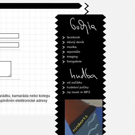
facebook
dávný deník
muzika
reportáže
imaging
fotogalerie
od začátku
hudební počiny
my music in MP3
marádku, kamaráda nebo kolegu
vyplněním elektronické adresy