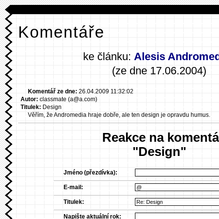
Komentáře
ke článku:
Alesis Androme
(ze dne 17.06.2004)
Komentář ze dne:
26.04.2009 11:32:02
Autor:
classmate (a@a.com)
Titulek:
Design
Věřím, že Andromedia hraje dobře, ale ten design je opravdu humus.
Reakce na komentá
"Design"
Jméno (přezdívka):
E-mail:
Titulek:
Napište aktuální rok: