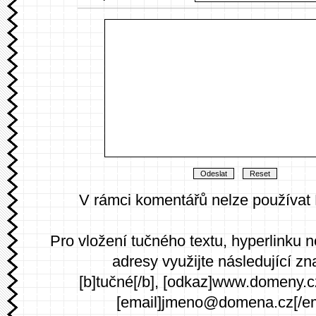
V rámci komentářů nelze používat
Pro vložení tučného textu, hyperlinku 
adresy využijte následující zn
[b]tučné[/b], [odkaz]www.domeny.c
[email]jmeno@domena.cz[/em