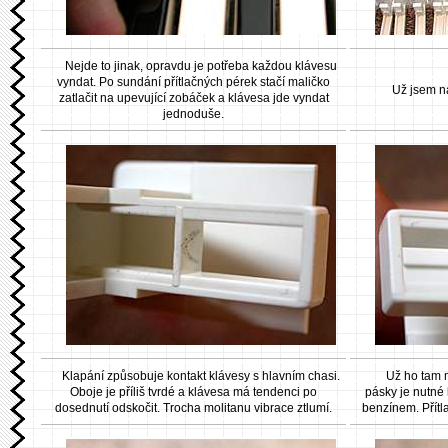
Nejde to jinak, opravdu je potřeba každou klávesu
vyndat. Po sundání přítlačných pérek stačí maličko
Už jsem na
zatlačit na upevující zobáček a klávesa jde vyndat
jednoduše.
Klapání způsobuje kontakt klávesy s hlavním chasi.
Už ho tam 
Oboje je příliš tvrdé a klávesa má tendenci po
pásky je nutné 
dosednutí odskočit. Trocha molitanu vibrace ztlumí.
benzínem. Přítl