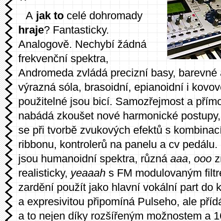
A
jak to
celé dohromady
hraje
? Fantasticky.
Analogově. Nechybí žádná
frekvenční spektra,
Andromeda zvládá precizní basy, barevné
výrazná sóla, brasoidní, epianoidní i kovo
použitelné jsou bicí. Samozřejmost a přím
nabádá zkoušet nové harmonické postupy, j
se při tvorbě zvukových efektů s kombinací
ribbonu, kontrolerů na panelu a cv pedálu.
jsou humanoidní spektra, různá
aaa
,
ooo
z
realisticky,
yeaaah
s FM modulovaným filtr
zardění použít jako hlavní vokální part do
a expresivitou připomíná Pulseho, ale příd
a to nejen díky rozšířeným možnostem a 16