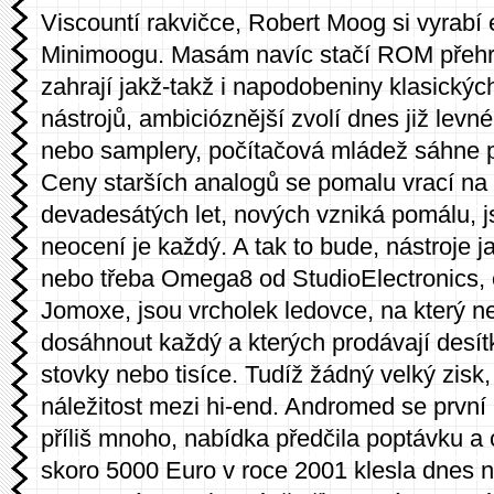
Viscountí rakvičce, Robert Moog si vyrabí e
Minimoogu. Masám navíc stačí ROM přehr
zahrají jakž-takž i napodobeniny klasický
nástrojů, ambicióznější zvolí dnes již levn
nebo samplery, počítačová mládež sáhne p
Ceny starších analogů se pomalu vrací na
devadesátých let, nových vzniká pomálu, j
neocení je každý. A tak to bude, nástroje
nebo třeba Omega8 od StudioElectronics,
Jomoxe, jsou vrcholek ledovce, na který 
dosáhnout každý a kterých prodávají desítk
stovky nebo tisíce. Tudíž žádný velký zisk,
náležitost mezi hi-end. Andromed se první 
příliš mnoho, nabídka předčila poptávku a
skoro 5000 Euro v roce 2001 klesla dnes n