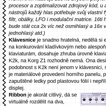
procesor a zoptimalizovat zdrojový kód, u
nástrojů každý hlas potřebuje svůj vlastní f
filtr, obálky, LFO i modulační matrice. 16ti 
bude stát cca 2x víc než osmihlasý a 16x 
jednohlasý atd.)
Klávesnice
je snadno hratelná, nedělá si
na konkurování kladívkovým nebo alespo
klaviaturám, dosahuje zhruba úrovně klavi
K2k, na Korg Z1 rozhodně nemá. Ona des
podobnost s K2k není jenom v klávesnici, 
je materiálové provedení horního panelu, 
zapuštěné ledky pod plastovou fólií i nepříli
displej.
Ribbon
je akorát citlivý, dá se
virtuálně rozdělit na dva,