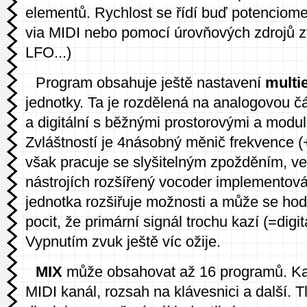
elementů. Rychlost se řídí buď potenciom
via MIDI nebo pomocí úrovňových zdrojů z
LFO...)
Program obsahuje ještě nastavení
multi
jednotky. Ta je rozdělená na analogovou čá
a digitální s běžnými prostorovými a modul
Zvláštností je 4násobný měnič frekvence (+
však pracuje se slyšitelným zpožděním, v
nástrojích rozšířený vocoder implementov
jednotka rozšiřuje možnosti a může se ho
pocit, že primární signál trochu kazí (=digita
Vypnutím zvuk ještě víc ožije.
MIX
může obsahovat až 16 programů. Ka
MIDI kanál, rozsah na klávesnici a další. T