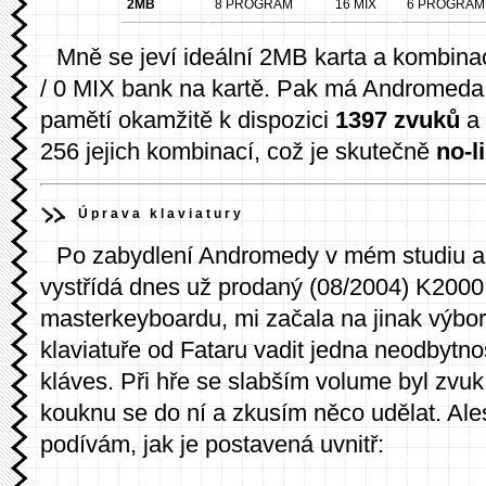
2MB
8 PROGRAM
16 MIX
6 PROGRAM 
Mně se jeví ideální 2MB karta a komb
/ 0 MIX bank na kartě. Pak má Andromeda s
pamětí okamžitě k dispozici
1397 zvuků
a 
256 jejich kombinací, což je skutečně
no-l
Úprava klaviatury
Po zabydlení Andromedy v mém studiu a 
vystřídá dnes už prodaný (08/2004) K2000 
masterkeyboardu, mi začala na jinak výbo
klaviatuře od Fataru vadit jedna neodbytnos
kláves. Při hře se slabším volume byl zvuk 
kouknu se do ní a zkusím něco udělat. Al
podívám, jak je postavená uvnitř: