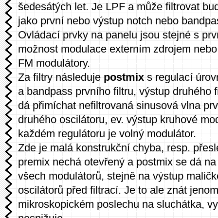
šedesátých let. Je LPF a může filtrovat buď
jako první nebo výstup notch nebo bandpass
Ovládací prvky na panelu jsou stejné s prv
možnost modulace externím zdrojem nebo o
FM modulátory.
Za filtry následuje
postmix
s regulací úro
a bandpass prvního filtru, výstup druhého fi
dá přimíchat nefiltrovaná sinusová vlna pr
druhého oscilátoru, ev. výstup kruhové mo
každém regulátoru je volný modulátor.
Zde je malá konstrukční chyba, resp. přesl
premix nechá otevřený a postmix se dá na
všech modulátorů, stejně na výstup maličko
oscilátorů před filtrací. Je to ale znát jenom
mikroskopickém poslechu na sluchátka, využ