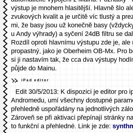
výstup je mnohem hlasitější. Hlavně šlo al
zvukových kvalit a je určitě víc tlustý a pr
mi, že basy jsou už konečně basy (vždyck
u Andy výhrady) a syčení 24dB filtru se da
Rozdíl oproti hlavnímu výstupu zde je, ale 
propastný, jako je Oberheim OB-Mx. Pro b
si ji nastavím tak, že cca dva výstupy hod
půjde do Mainu.
iPad editor
Edit 30/5/2013: K dispozici je editor pro 
Andromedu, umí všechny dostupné paramet
přehledně uspořádány na jednotlivých zálo
Zároveň se při aktivaci přepínají stránky na
to funkční a přehledné. Link je zde:
synthm