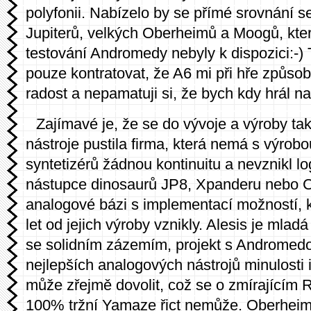
polyfonii. Nabízelo by se přímé srovnání s
Jupiterů, velkých Oberheimů a Moogů, kter
testování Andromedy nebyly k dispozici:-)
pouze kontratovat, že A6 mi při hře způs
radost a nepamatuji si, že bych kdy hrál n
Zajímavé je, že se do vývoje a výroby tak
nástroje pustila firma, která nemá s výrob
syntetizérů žádnou kontinuitu a nevznikl log
nástupce dinosaurů JP8, Xpanderu nebo 
analogové bázi s implementací možností, k
let od jejich výroby vznikly. Alesis je mladá
se solidním zázemím, projekt s Andromed
nejlepších analogových nástrojů minulosti i
může zřejmě dovolit, což se o zmírajícím
100% tržní Yamaze řict nemůže. Oberheim 