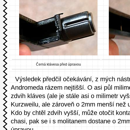
Černá klávesa před úpravou
Výsledek předčil očekávání, z mých nást
Andromeda rázem nejtišší. O asi půl milime
zdvih kláves (ale je stále asi o milimetr vy
Kurzweilu, ale zároveň o 2mm menší než 
Kdo by chtěl zdvih vyšší, může otočit kon
chasi, pak se i s molitanem dostane o 2m
úpravou.