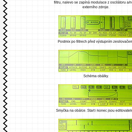
filtru, nalevo se zapíná modulace z oscilátoru a/
externího zdroje.
Postmix po filtrech před výstupním zesilovače
Schéma obálky.
Smyčka na obálce. Start i konec jsou editovatel