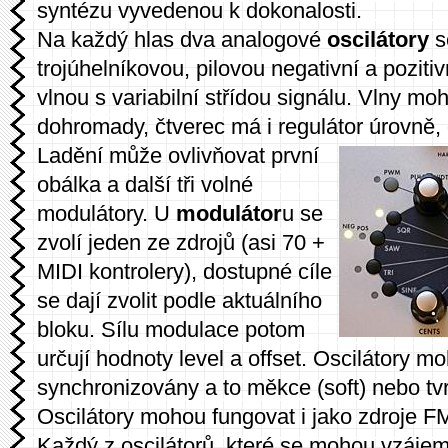
syntézu vyvedenou k dokonalosti.
Na každý hlas dva analogové
oscilátory
s
trojúhelníkovou, pilovou negativní a poziti
vlnou s variabilní střídou signálu. Vlny moh
dohromady, čtverec má i regulátor úrovně, o
Ladění může ovlivňovat první
obálka a další tři volné
modulátory. U
modulátor
u se
zvolí jeden ze zdrojů (asi 70 +
MIDI kontrolery), dostupné cíle
se dají zvolit podle aktuálního
bloku. Sílu modulace potom
určují hodnoty level a offset. Oscilátory m
synchronizovány a to měkce (soft) nebo tvr
Oscilátory mohou fungovat i jako zdroje FM 
Každý z oscilátorů, které se mohou vzáje