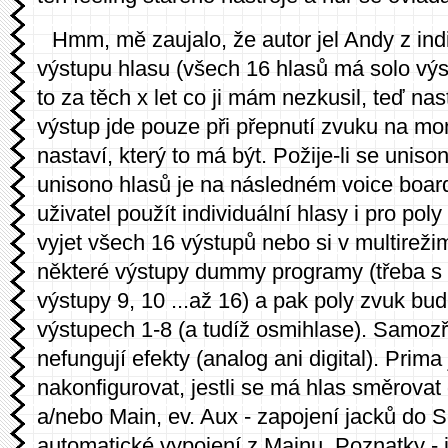
Hmm, mě zaujalo, že autor jel Andy z ind
výstupu hlasu (všech 16 hlasů má solo výs
to za těch x let co ji mám nezkusil, teď nas
výstup jde pouze při přepnutí zvuku na mo
nastaví, který to má být. Požije-li se uniso
unisono hlasů je na následném voice boardu
uživatel použít individuální hlasy i pro pol
vyjet všech 16 výstupů nebo si v multireži
některé výstupy dummy programy (třeba s
výstupy 9, 10 ...až 16) a pak poly zvuk bud
výstupech 1-8 (a tudíž osmihlase). Samoz
nefungují efekty (analog ani digital). Prima 
nakonfigurovat, jestli se má hlas směrovat
a/nebo Main, ev. Aux - zapojení jacků do
automatické vypojení z Mainu. Poznatky - i