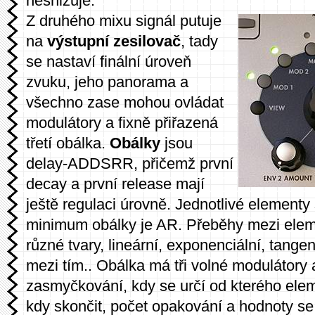
nesnižuje.
Z druhého mixu signál putuje
na
výstupní zesilovač
, tady
se nastaví finální úroveň
zvuku, jeho panorama a
všechno zase mohou ovládat
modulátory a fixně přiřazená
třetí obálka.
Obálky
jsou
delay-ADDSRR, přičemž první
decay a první release mají
ještě regulaci úrovně. Jednotlivé elementy 
minimum obálky je AR. Přeběhy mezi ele
různé tvary, lineární, exponenciální, tange
mezi tím.. Obálka má tři volné modulátory
zasmyčkování, kdy se určí od kterého ele
kdy skončit, počet opakování a hodnoty se 