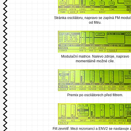
Stránka oscilátoru, napravo se zapíná FM modu
od filtru.
Modulační matrice. Nalevo zdroje, napravo
momentálně možné cíle.
Premix po oscilátorech před filtrem.
Filt zevnitř. Mezi rezonancí a ENV2 se nastavuje 