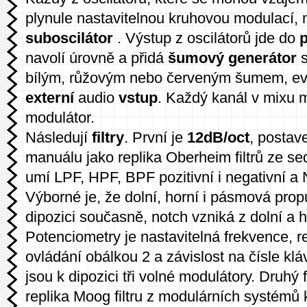
plynule nastavitelnou kruhovou modulací, 
suboscilátor
. Výstup z oscilátorů jde do
navolí úrovně a přidá
šumový generátor
s
bílým, růžovým nebo červeným šumem, ev.
externí
audio
vstup
. Každý kanál v mixu 
modulátor.
Následují
filtry
. První je
12dB/oct
, postav
manuálu jako replika Oberheim filtrů ze s
umí LPF, HPF, BPF pozitivní i negativní a No
Výborné je, že dolní, horní i pásmová prop
dipozici současně, notch vzniká z dolní a h
Potenciometry je nastavitelná frekvence, 
ovládání obálkou 2 a závislost na čísle kl
jsou k dipozici tři volné modulátory. Druhý f
replika Moog filtru z modulárních systémů