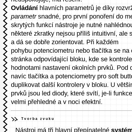
Ovládání
hlavních parametrů je díky rozv
parametr
snadné, pro první ponoření do men
skrytých funkcí nástroje je nutné nahlédno
některé zkratky nejsou příliš intuitivní, ale 
a dá se dobře zorientovat. Při každém
pohybu potenciometru nebo tlačítka se na d
stránka odpovídající bloku, kde se kontrole
hodnotami nastavení okolních prvků. Pod 
navíc tlačítka a potenciometry pro soft but
duplikovat další kontrolery v bloku. U větš
prvků jsou led diody, které svítí, je-li funkce
velmi přehledné a v noci efektní.
Tvorba zvuku
Nástroj má tři hlavní přepínatelné
systém