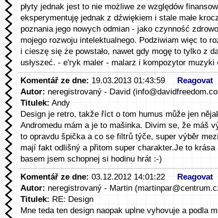
płyty jednak jest to nie możliwe ze względów finansow
eksperymentuję jednak z dźwiękiem i stale małe krocz
poznania jego nowych odmian - jako czynność zdrowo
mojego rozwoju intelektualnego. Podziwiam więc to r
i cieszę się że powstało, nawet gdy mogę to tylko z da
usłyszeć. - e'ryk maler - malarz i kompozytor muzyki 
Komentář ze dne:
19.03.2013 01:43:59
Reagovat
Autor:
neregistrovaný - David (info@davidfreedom.c
Titulek:
Andy
Design je retro, takže říct o tom humus může jen nějake
Andromedu mám a je to mašinka. Divim se, že máš v
to opravdu špička a co se filtrů týče, super výběr me
mají fakt odlišný a přitom super charakter.Je to krás
basem jsem schopnej si hodinu hrát :-)
Komentář ze dne:
03.12.2012 14:01:22
Reagovat
Autor:
neregistrovaný - Martin (martinpar@centrum.c
Titulek:
RE: Design
Mne teda ten design naopak uplne vyhovuje a podla mn