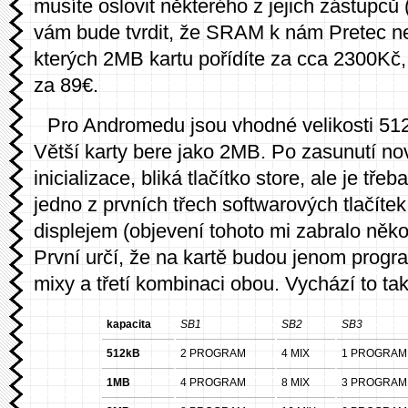
musíte oslovit některého z jejich zástupců
vám bude tvrdit, že SRAM k nám Pretec ne
kterých 2MB kartu pořídíte za cca 2300Kč
za 89€.
Pro Andromedu jsou vhodné velikosti 51
Větší karty bere jako 2MB. Po zasunutí no
inicializace, bliká tlačítko store, ale je tř
jedno z prvních třech softwarových tlačítek
displejem (objevení tohoto mi zabralo někol
První určí, že na kartě budou jenom progr
mixy a třetí kombinaci obou. Vychází to tak
kapacita
SB1
SB2
SB3
512kB
2 PROGRAM
4 MIX
1 PROGRAM 
1MB
4 PROGRAM
8 MIX
3 PROGRAM 