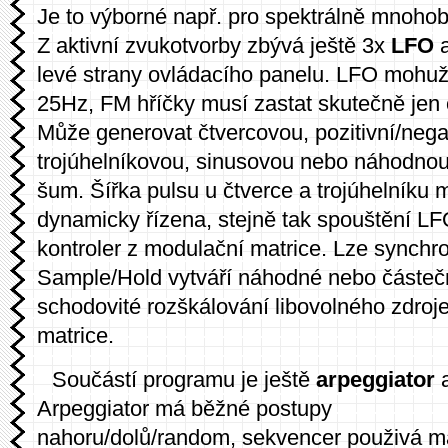
Je to výborné např. pro spektrálně mnoho
Z aktivní zvukotvorby zbývá ještě 3x
LFO
levé strany ovládacího panelu. LFO mohuž
25Hz, FM hříčky musí zastat skutečně jen o
Může generovat čtvercovou, pozitivní/negat
trojúhelníkovou, sinusovou nebo náhodnou
šum. Šířka pulsu u čtverce a trojúhelníku 
dynamicky řízena, stejně tak spouštění LF
kontroler z modulační matrice. Lze synchro
Sample/Hold vytváří náhodné nebo částe
schodovité rozškálování libovolného zdroj
matrice.
Součástí programu je ještě
arpeggiator
Arpeggiator má běžné postupy
nahoru/dolů/random, sekvencer použivá mat