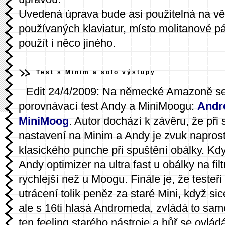
Uvedená úprava bude asi použitelná na vě
používaných klaviatur, místo molitanové pá
použít i něco jiného.
Test s Minim a solo výstupy
Edit 24/4/2009: Na německé Amazoně se o
porovnávací test Andy a MiniMoogu:
Andr
MiniMoog
. Autor dochází k závěru, že při
nastavení na Minim a Andy je zvuk naprost
klasického punche při spuštění obálky. Kd
Andy optimizer na ultra fast u obálky na filtr
rychlejší než u Moogu. Finále je, že testeři 
utrácení tolik peněz za staré Mini, když s
ale s 16ti hlasá Andromeda, zvládá to samé
ten feeling starého nástroje a hůř se ovlád