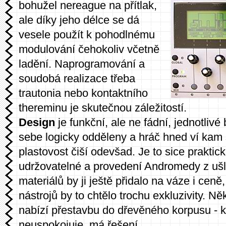
bohužel nereague na přítlak,
ale díky jeho délce se dá
vesele použít k pohodlnému
modulování čehokoliv včetně
ladění. Naprogramování a
soudobá realizace třeba
trautonia nebo kontaktního
thereminu je skutečnou záležitostí.
Design
je funkční, ale ne fádní, jednotlivé
sebe logicky odděleny a hráč hned ví ka
plastovost čiší odevšad. Je to sice praktic
udržovatelné a provedení Andromedy z ušl
materiálů by ji ještě přidalo na váze i ceně,
nástrojů by to chtělo trochu exkluzivity. Ně
nabízí přestavbu do dřevěného korpusu - k
neuspokojuje, má řešení.