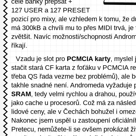
celé banky přepsat +
127 USER a 127 PRESET
pozicí pro mixy, ale vzhledem k tomu, že
má 300kB a chvíli mu to přes MIDI trvá, je
zvětšit. Navíc možnosti/schopnosti Androm
říkají.
Vzadu je slot pro
PCMCIA karty
, myslel
stačit stará CF karta z foťáku v PCMCIA re
třeba QS řada vezme bez problémů), ale bo
takhle snadné není. Andromeda vyžaduje 
SRAM
, tedy velmi rychlou a drahou, použ
jako cache u procesorů. Což má za následe
lidové ceny, ale v Čechách bohužel i ome
Nakonec jsem uspěl u zastoupení oficiáln
Pretecu, nemůžete-li se ovšem prokázat ž