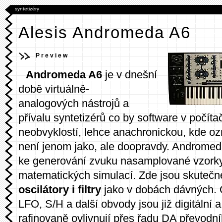
syntetizéry
Alesis Andromeda A6
Preview
Andromeda A6
je v dnešní
době virtuálně-
analogových nástrojů a
přívalu syntetizérů co by software v počítač
neobvyklostí, lehce anachronickou, kde oz
není jenom jako, ale doopravdy. Andromed
ke generování zvuku nasamplované vzorky
matematických simulací. Zde jsou skuteč
oscilátory i filtry
jako v dobách dávných. 
LFO, S/H a další obvody jsou již digitální 
rafinovaně ovlivnují přes řadu DA převodní