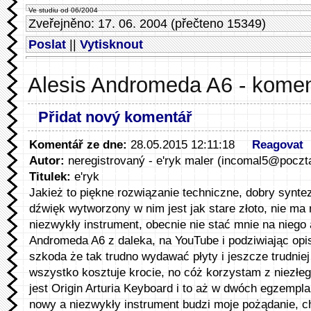
Ve studiu od 06/2004
Zveřejněno: 17. 06. 2004 (přečteno 15349)
Poslat
||
Vytisknout
Alesis Andromeda A6 - kome
Přidat nový komentář
Komentář ze dne:
28.05.2015 12:11:18
Reagovat
Autor:
neregistrovaný - e'ryk maler (incomal5@poczt
Titulek:
e'ryk
Jakież to piękne rozwiązanie techniczne, dobry synte
dźwięk wytworzony w nim jest jak stare złoto, nie ma 
niezwykły instrument, obecnie nie stać mnie na niego
Andromeda A6 z daleka, na YouTube i podziwiając opis
szkoda że tak trudno wydawać płyty i jeszcze trudnie
wszystko kosztuje krocie, no cóż korzystam z niezłeg
jest Origin Arturia Keyboard i to aż w dwóch egzempl
nowy a niezwykły instrument budzi moje pożądanie, 