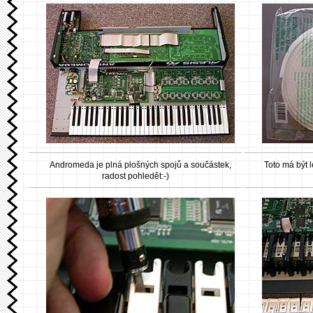
Andromeda je plná plošných spojů a součástek,
Toto má být l
radost pohledět:-)