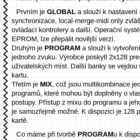
Prvním je
GLOBAL
a slouží k nastavení 
synchronizace, local-merge-midi only zvlášť
ovládací kontrolery a další. Operační systé
EPROM, lze přepálit novější verzí.
Druhým je
PROGRAM
a slouží k vytvořen
jednoho zvuku. Výrobce poskytl 2x128 pre
uživatelských míst. Další banky se vejdo
kartu.
Třetím je
MIX
, což jsou multikombinace je
programů, které mohou být doplněny o vla
postupy. Přístup z mixu do programu a jeh
je samozřejmě možné. K dispozici je 128 p
kartě.
Co máme při tvorbě
PROGRAM
u k disp