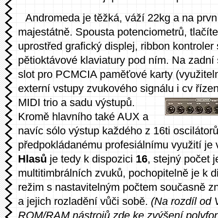
Andromeda je těžká, váží 22kg a na prvn
majestátně. Spousta potenciometrů, tlačíte
uprostřed grafický displej, ribbon kontroler 
pětioktávové klaviatury pod ním. Na zadní
slot pro PCMCIA paměťové karty (využite
externí vstupy zvukového signálu i cv říz
MIDI trio a sadu výstupů.
Kromě hlavního také AUX a
navíc sólo výstup každého z 16ti oscilátor
předpokládanému profesiálnímu využití je 
Hlasů
je tedy k dispozici
16
, stejný počet je
multitimbrálních zvuků, pochopitelně je k d
režim s nastavitelným počtem současně zně
a jejich rozladění vůči sobě.
(Na rozdíl od
ROM/RAM nástrojů zde ke zvýšení polyfonie