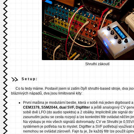
Shruthi zákoutí
Setup:
Co tu tedy máme. Postavil jsem si zatím čtyři shruthi-based stroje, dva 
bláznivých nápadů, dva jsou limitované kity:
První mašina je modulární bestie, která v sobě má jeden digiboard a
CEM3379, SSM2044, dual SVF, Digifilter
a ještě analogový CV gen
sobě dvě LFO (do audio spektra) a 2 obálky. Implicitně jde signál d
zasunutím jacku se cesta rozpojí a lze konkrétní filtr ovládat něčím j
Na výstupu je mix všech signálů dohromady. CV ve Shruthi je 0,55V/o
systémem je potřeba na to myslet. Digiflter a SVF potřebují využívat
nemohou se ovládat zároveň. Fajn tu je, že každý filtr lze použít úpln