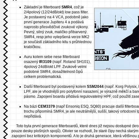
Základní je filterboard
SMR4
, což je
2/4polový (12/24dB/okt) low pass filter.
Je postavený na 4 VCA, podobně jako
první generace Jupiteru 4 a podává
naprosto přesvědčivé zvukové výkony.
Pevný, silný zvuk, maličko přibarvený.
SMR4, resp jeho vylepšená verze MK2
je součástí základního kitu s průhlednou
krabičkou.
Auru kolem sebe nese filterboard
osazený
IR3109
(např. Roland SH101),
4polový 24dB/okt LPF. Zvukově velmi
podobné SMR4, dosažitelnost čipů
celkem problematická.
Další filterboard byl postavený kolem
SSM2044
(např. Korg Polysix,
LPF, ale je vhodnější pro polyfonní nasazení, je výrazně měkčí a bar
pásmo. Zapojení boardu přidává regulovatelný HPF, což použití zas
Na bázi
CEM3379
(např Ensoniq ESQ, SQ80) pracuje další filterboar
trochu připomíná SMR4, je ale neutrálnější, sušší, takový ortodoxní lp
nepřidává.
Toto byla první generace filterboardů, které dnes již nejsou dostupné (kr
pouze desky plošných spojů). Olivier se rozhodl, že staré čipy nechá star
zapojení bez kritických komponentů. A to je druhá generace, která většinou p