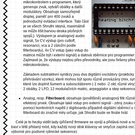
mikrokontrolem s programem, který
generuje zvuk, vytváří obálky a další
modulátory. Obsahuje samozřejmě
displej, paměť pro 400 zvuků a
jednoduchý ovládací interface. Tato část
je ve všech Shruthi stejná, maximálně
se může lišit barvou deska plošných
spojů;). Výstupem je analogový audio
signál, 5x CV výstup (pro cuttoff,
resonanci, vca a 2 záložní podle
filterboardu), 4x CV vstup (jako vstup do
matrice může být i externí signál) a datová sběrnice pro programmer n
Zajímavé je, že výstupy nejdou přes převodníky, ale jsou řešeny př
mikrokontroleru.
Základem subtraktivní syntézy jsou dva digitální oscilátory (prakticky 
přehrávání vzorku), které mohou být spolu různě provázány (mix, sync
které lze doplnit šumem a suboscilátorem (-1 nebo -2 okt, různé vlny)
2 obálky, 2 LFO, 12 modulačních matric, arpeggiator a step sekvence
Analog, resp.
Filterboard
, obsahuje (povětšině) analogový filtr růz
efektový prvek. Obsahuje také vstup pro externí signál - zdroj zvuku
pomocí kontrolních napětí z digiboardu případně digitální sběrnicí u s
filterboard do značné míry určuje, jak Shruthi bude ve finále hrát.
Celé je to hezky vidět tady (přičemž firmware se vyvíjí a přidává nové a 
baví v létě přidaný mód, kdy každý nový stisk klávesy ve smyčce zapíná osc1
výborné pro podivné rytmické sekvence)