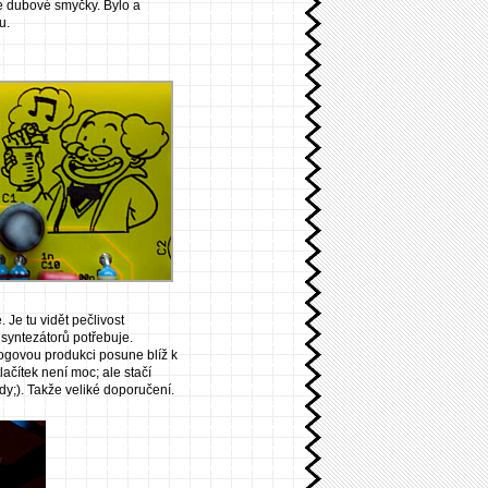
é dubové smyčky. Bylo a
u.
Je tu vidět pečlivost
k syntezátorů potřebuje.
logovou produkci posune blíž k
lačítek není moc; ale stačí
dy;). Takže veliké doporučení.