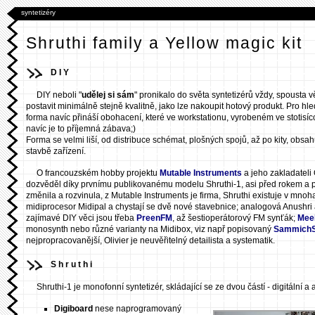
syntetizéry
Shruthi family a Yellow magic kit
DIY
DIY neboli "
udělej si sám
" pronikalo do světa syntetizérů vždy, spousta
postavit minimálně stejně kvalitně, jako lze nakoupit hotový produkt. Pro hl
forma navíc přináší obohacení, které ve workstationu, vyrobeném ve stotisíc
navíc je to příjemná zábava;)
Forma se velmi liší, od distribuce schémat, plošných spojů, až po kity, obsa
stavbě zařízení.
O francouzském hobby projektu
Mutable Instruments
a jeho zakladateli O
dozvěděl díky prvnímu publikovanému modelu Shruthi-1, asi před rokem a pů
změnila a rozvinula, z Mutable Instruments je firma, Shruthi existuje v mnoha
midiprocesor Midipal a chystají se dvě nové stavebnice; analogová Anushri 
zajímavé DIY věci jsou třeba
PreenFM
, až šestioperátorový FM synťák;
Mee
monosynth nebo různé varianty na Midibox, viz např popisovaný
Sammich
nejpropracovanější, Olivier je neuvěřitelný detailista a systematik.
Shruthi
Shruthi-1 je monofonní syntetizér, skládající se ze dvou částí - digitální 
Digiboard
nese naprogramovaný