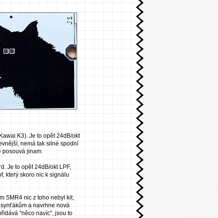
 Kawai K3). Je to opět 24dB/okt
evnější, nemá tak silné spodní
e posouvá jinam.
d. Je to opět 24dB/okt LPF,
f, který skoro nic k signálu
om SMR4 nic z toho nebyl kit,
ým synťákům a navrhne nová
řidává "něco navíc", jsou to