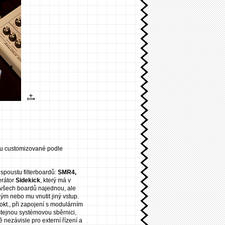
jsou customizované podle
 spoustu filterboardů:
SMR4,
erátor
Sidekick
, který má v
o všech boardů najednou, ale
iným nebo mu vnutit jiný vstup.
kt., při zapojení s modulárním
 stejnou systémovou sběrnici,
ě nezávisle pro externí řízení a