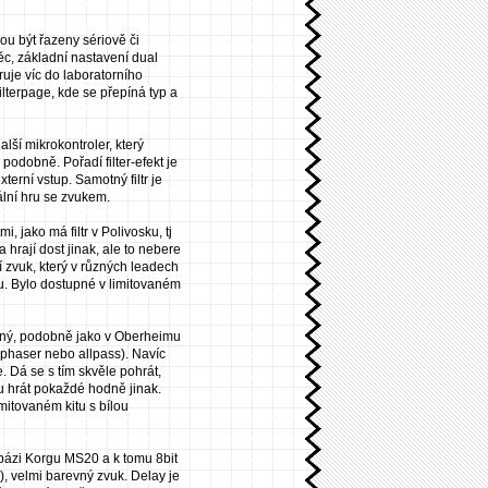
ou být řazeny sériově či
věc, základní nastavení dual
je víc do laboratorního
lterpage, kde se přepíná typ a
lší mikrokontroler, který
podobně. Pořadí filter-efekt je
terní vstup. Samotný filtr je
ální hru se zvukem.
i, jako má filtr v Polivosku, tj
hrají dost jinak, ale to nebere
í zvuk, který v různých leadech
ru. Bylo dostupné v limitovaném
elný, podobně jako v Oberheimu
 phaser nebo allpass). Navíc
 Dá se s tím skvěle pohrát,
ru hrát pokaždé hodně jinak.
mitovaném kitu s bílou
 bázi Korgu MS20 a k tomu 8bit
ů), velmi barevný zvuk. Delay je