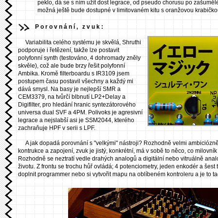
peklo, dá se s ním užít dost legrace, od pseudo chorusu po zašuměl
možná ještě bude dostupné v limitovaném kitu s oranžovou krabičko
Porovnání, zvuk:
Variabilita celého systému je skvělá, Shruthi
podporuje i řetězení, takže lze postavit
polyfonní synth (testováno, 4 dohromady zněly
skvěle), což ale bude brzy řešit polyfonní
Ambika. Kromě filterboardu s IR3109 jsem
postupem času postavil všechny a každý mi
dává smysl. Na basy je nejlepší SMR a
CEM3379, na tvůrčí blbnutí LP2+Delay a
Digifilter, pro hledání hranic syntezátorového
universa dual SVF a 4PM. Polivoks je agresivní
legrace a nejslabší asi je SSM2044, kterého
zachraňuje HPF v serii s LPF.
A jak dopadá porovnání s "velkými" nástroji? Rozhodně velmi ambiciózně. 
kontrukce a zapojení, zvuk je jistý, konkrétní, má v sobě to něco, co milovní
Rozhodně se neztratí vedle drahých analogů a digitální nebo vitruálně ana
životu. Z frontu se trochu hůř ovládá; 4 potenciometry, jeden enkodér a šest t
doplnit programmer nebo si vytvořit mapu na oblíbeném kontroleru a je to ta