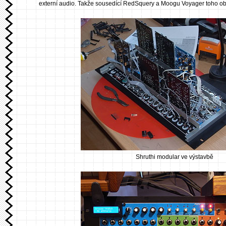
externí audio. Takže sousedící RedSquery a Moogu Voyager toho obč
Shruthi modular ve výstavbě