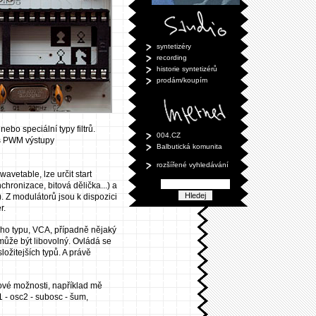
syntetizéry
recording
historie syntetizérů
prodám/koupím
ebo speciální typy filtrů.
004.CZ
es PWM výstupy
Balbutická komunita
rozšířené vyhledávání
wavetable, lze určit start
hronizace, bitová dělička...) a
. Z modulátorů jsou k dispozici
r.
ného typu, VCA, případně nějaký
 může být libovolný. Ovládá se
ložitejších typů. A právě
nové možnosti, například mě
 - osc2 - subosc - šum,