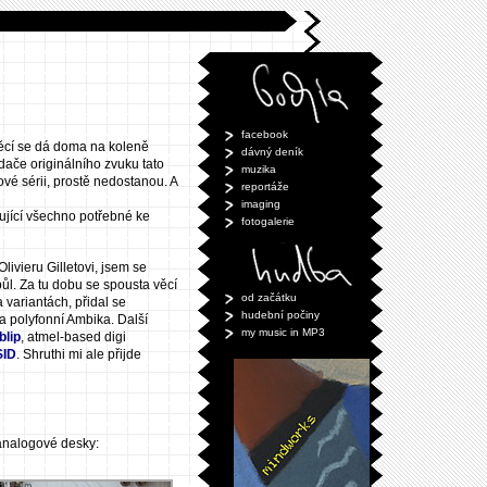
facebook
 věcí se dá doma na koleně
dávný deník
edače originálního zvuku tato
muzika
ové sérii, prostě nedostanou. A
reportáže
imaging
hující všechno potřebné ke
fotogalerie
livieru Gilletovi, jsem se
l. Za tu dobu se spousta věcí
od začátku
 variantách, přidal se
hudební počiny
a polyfonní Ambika. Další
my music in MP3
blip
, atmel-based digi
SID
. Shruthi mi ale přijde
a analogové desky: