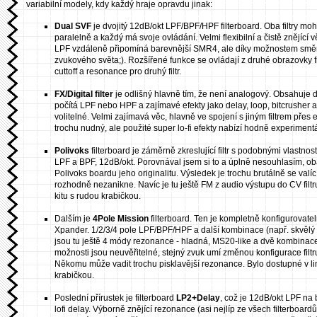
variabilní modely, kdy každý hraje opravdu jinak:
Dual SVF
je dvojitý 12dB/okt LPF/BPF/HPF filterboard. Oba filtry moh
paralelně a každý má svoje ovládání. Velmi flexibilní a čistě znějící 
LPF vzdáleně připomíná barevnější SMR4, ale díky možnostem směru
zvukového světa;). Rozšířené funkce se ovládají z druhé obrazovky fi
cuttoff a resonance pro druhý filtr.
FX/Digital filter
je odlišný hlavně tím, že není analogový. Obsahuje da
počítá LPF nebo HPF a zajímavé efekty jako delay, loop, bitcrusher a 
volitelné. Velmi zajímavá věc, hlavně ve spojení s jiným filtrem přes ex
trochu nudný, ale použité super lo-fi efekty nabízí hodně experiment
Polivoks
filterboard je záměrně zkreslující filtr s podobnými vlastnostm
LPF a BPF, 12dB/okt. Porovnával jsem si to a úplně nesouhlasím, oba 
Polivoks boardu jeho originalitu. Výsledek je trochu brutálně se valíc
rozhodně nezanikne. Navíc je tu ještě FM z audio výstupu do CV filt
kitu s rudou krabičkou.
Dalším je
4Pole Mission
filterboard. Ten je kompletně konfigurovat
Xpander. 1/2/3/4 pole LPF/BPF/HPF a další kombinace (např. skvělý
jsou tu ještě 4 módy rezonance - hladná, MS20-like a dvě kombinace.
možnosti jsou neuvěřitelné, stejný zvuk umí změnou konfigurace filt
Někomu může vadit trochu pisklavější rezonance. Bylo dostupné v li
krabičkou.
Poslední přírustek je filterboard
LP2+Delay
, což je 12dB/okt LPF na
lofi delay. Výborně znějící rezonance (asi nejlíp ze všech filterboard