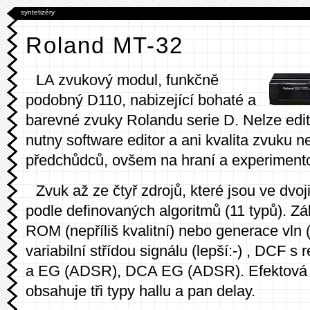
syntetizéry
Roland MT-32
LA zvukový modul, funkčně
podobný D110, nabizející bohaté a
barevné zvuky Rolandu serie D. Nelze edito
nutny software editor a ani kvalita zvuku 
předchůdců, ovšem na hraní a experimento
Zvuk až ze čtyř zdrojů, které jsou ve dvo
podle definovaných algoritmů (11 typů). Zá
ROM (nepříliš kvalitní) nebo generace vln (
variabilní střídou signálu (lepší:-) , DCF s
a EG (ADSR), DCA EG (ADSR). Efektová 
obsahuje tři typy hallu a pan delay.