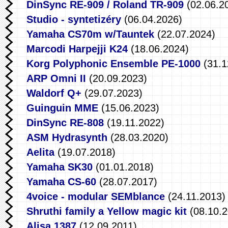
DinSync RE-909 / Roland TR-909
(02.06.2
Studio - syntetizéry
(06.04.2026)
Yamaha CS70m w/Tauntek
(22.07.2024)
Marcodi Harpejji K24
(18.06.2024)
Korg Polyphonic Ensemble PE-1000
(31.1
ARP Omni II
(20.09.2023)
Waldorf Q+
(29.07.2023)
Guinguin MME
(15.06.2023)
DinSync RE-808
(19.11.2022)
ASM Hydrasynth
(28.03.2020)
Aelita
(19.07.2018)
Yamaha SK30
(01.01.2018)
Yamaha CS-60
(28.07.2017)
4voice - modular SEMblance
(24.11.2013)
Shruthi family a Yellow magic kit
(08.10.2
Alisa 1387
(12.09.2011)