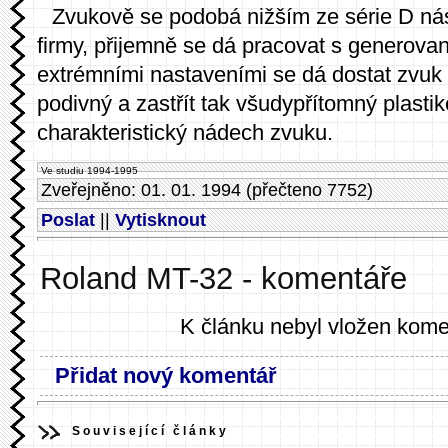
Zvukově se podobá nižším ze série D nás
firmy, přijemně se dá pracovat s generova
extrémními nastaveními se dá dostat zvuk
podivný a zastřít tak všudypřítomný plasti
charakteristický nádech zvuku.
Ve studiu 1994-1995
Zveřejněno: 01. 01. 1994 (přečteno 7752)
Poslat
||
Vytisknout
Roland MT-32 - komentáře
K článku nebyl vložen kome
Přidat nový komentář
Související články