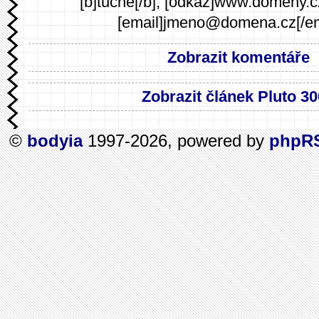
[b]tučné[/b], [odkaz]www.domeny.c
[email]jmeno@domena.cz[/em
Zobrazit komentáře
Zobrazit článek Pluto 3
©
bodyia
1997-2026, powered by
phpR