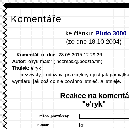
Komentáře
ke článku:
Pluto 3000
(ze dne 18.10.2004)
Komentář ze dne:
28.05.2015 12:29:26
Autor:
e'ryk maler (incomal5@poczta.fm)
Titulek:
e'ryk
- niezwykły, cudowny, przepiękny i jest jak pamiątka 
wymiaru, jak coś co nie powinno istnieć, a istnieje.
Reakce na komentá
"e'ryk"
Jméno (přezdívka):
E-mail: