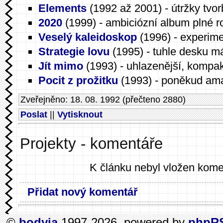
Elements
(1992 až 2001) - útržky tvor
2020
(1999) - ambiciózní album plné r
Veselý kaleidoskop
(1996) - experime
Strategie lovu
(1995) - tuhle desku 
Jít mimo
(1993) - uhlazenější, kompakt
Pocit z prožitku
(1993) - poněkud ama
Zveřejněno: 18. 08. 1992 (přečteno 2880)
Poslat
||
Vytisknout
Projekty - komentáře
K článku nebyl vložen kome
Přidat nový komentář
©
bodyia
1997-2026, powered by
phpR