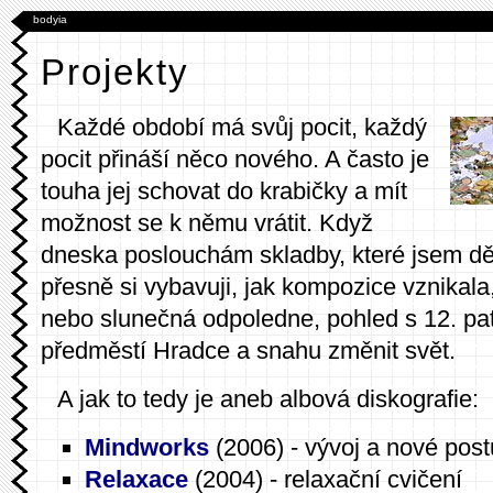
bodyia
Projekty
Každé období má svůj pocit, každý
pocit přináší něco nového. A často je
touha jej schovat do krabičky a mít
možnost se k němu vrátit. Když
dneska poslouchám skladby, které jsem děl
přesně si vybavuji, jak kompozice vznikala
nebo slunečná odpoledne, pohled s 12. pa
předměstí Hradce a snahu změnit svět.
A jak to tedy je aneb albová diskografie:
Mindworks
(2006) - vývoj a nové pos
Relaxace
(2004) - relaxační cvičení