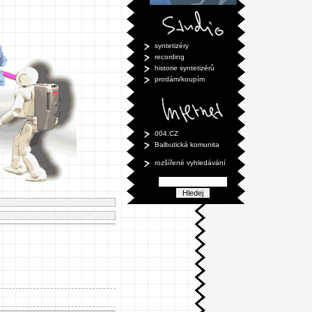
syntetizéry
recording
historie syntetizérů
prodám/koupím
004.CZ
Balbutická komunita
rozšířené vyhledávání