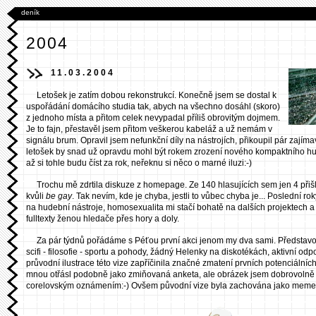
deník
2004
11.03.2004
Letošek je zatím dobou rekonstrukcí. Konečně jsem se dostal k
uspořádání domácího studia tak, abych na všechno dosáhl (skoro)
z jednoho místa a přitom celek nevypadal příliš obrovitým dojmem.
Je to fajn, přestavěl jsem přitom veškerou kabeláž a už nemám v
signálu brum. Opravil jsem nefunkční díly na nástrojích, přikoupil pár zajíma
letošek by snad už opravdu mohl být rokem zrození nového kompaktního h
až si tohle budu číst za rok, neřeknu si něco o marné iluzi:-)
Trochu mě zdrtila diskuze z homepage. Ze 140 hlasujících sem jen 4 přiš
kvůli
be gay
. Tak nevím, kde je chyba, jestli to vůbec chyba je... Poslední r
na hudební nástroje, homosexualita mi stačí bohatě na dalších projektech a t
fulltexty ženou hledače přes hory a doly.
Za pár týdnů pořádáme s Péťou první akci jenom my dva sami. Představova
scifi - filosofie - sportu a pohody, žádný Helenky na diskotékách, aktivní odp
průvodní ilustrace této vize zapříčinila značné zmatení prvních potenciální
mnou otřásl podobně jako zmiňovaná anketa, ale obrázek jsem dobrovolně
corelovským oznámením:-) Ovšem původní vize byla zachována jako memen