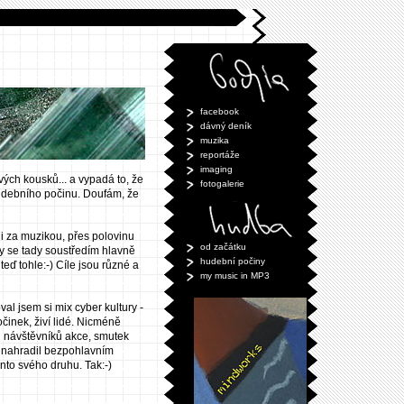
facebook
dávný deník
muzika
reportáže
imaging
vých kousků... a vypadá to, že
fotogalerie
udebního počinu. Doufám, že
li za muzikou, přes polovinu
od začátku
oky se tady soustředím hlavně
hudební počiny
eď tohle:-) Cíle jsou různé a
my music in MP3
l jsem si mix cyber kultury -
očinek, živí lidé. Nicméně
ch návštěvníků akce, smutek
 nahradil bezpohlavním
to svého druhu. Tak:-)