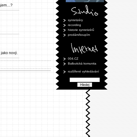
jem....?
syntetizéry
recording
historie syntetizérů
prodám/koupím
 jako nový.
004.CZ
Balbutická komunita
rozšířené vyhledávání