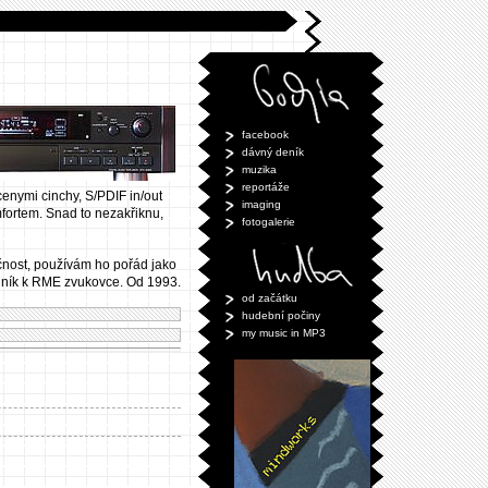
facebook
dávný deník
muzika
reportáže
acenymi cinchy, S/PDIF in/out
imaging
mfortem. Snad to nezakřiknu,
fotogalerie
čnost, používám ho pořád jako
odník k RME zvukovce. Od 1993.
od začátku
hudební počiny
my music in MP3