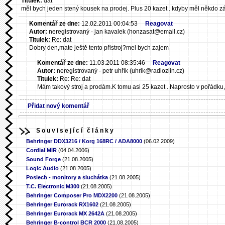
Titulek:
dat
měl bych jeden stený kousek na prodej. Plus 20 kazet . kdyby měl někdo zá
Komentář ze dne:
12.02.2011 00:04:53
Reagovat
Autor:
neregistrovaný - jan kavalek (honzasat@email.cz)
Titulek:
Re: dat
Dobry den,mate ještě tento přistroj?mel bych zajem
Komentář ze dne:
11.03.2011 08:35:46
Reagovat
Autor:
neregistrovaný - petr uhřík (uhrik@radiozlin.cz)
Titulek:
Re: Re: dat
Mám takový stroj a prodám.K tomu asi 25 kazet . Naprosto v pořádku,
Přidat nový komentář
Související články
Behringer DDX3216 / Korg 168RC / ADA8000
(06.02.2009)
Cordial MIR
(04.04.2006)
Sound Forge
(21.08.2005)
Logic Audio
(21.08.2005)
Poslech - monitory a sluchátka
(21.08.2005)
T.C. Electronic M300
(21.08.2005)
Behringer Composer Pro MDX2200
(21.08.2005)
Behringer Eurorack RX1602
(21.08.2005)
Behringer Eurorack MX 2642A
(21.08.2005)
Behringer B-control BCR 2000
(21.08.2005)