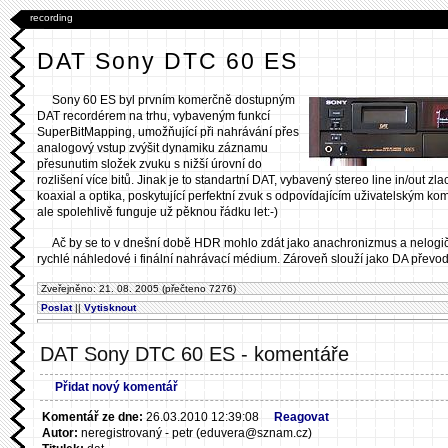
recording
DAT Sony DTC 60 ES
Sony 60 ES byl prvním komerčně dostupným
DAT recordérem na trhu, vybaveným funkcí
SuperBitMapping, umožňující při nahrávání přes
analogový vstup zvýšit dynamiku záznamu
přesunutim složek zvuku s nižší úrovní do
rozlišení více bitů. Jinak je to standartní DAT, vybavený stereo line in/out zl
koaxial a optika, poskytující perfektní zvuk s odpovídajícím uživatelským ko
ale spolehlivě funguje už pěknou řádku let:-)
Ač by se to v dnešní době HDR mohlo zdát jako anachronizmus a nelogi
rychlé náhledové i finální nahrávací médium. Zároveň slouží jako DA přev
Zveřejněno: 21. 08. 2005 (přečteno 7276)
Poslat
||
Vytisknout
DAT Sony DTC 60 ES - komentáře
Přidat nový komentář
Komentář ze dne:
26.03.2010 12:39:08
Reagovat
Autor:
neregistrovaný - petr (eduvera@sznam.cz)