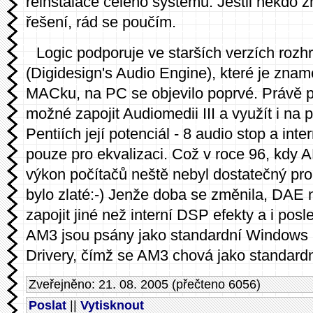
reinstalace celého systému. Jestli někdo z
řešení, rád se poučím.
Logic podporuje ve starších verzích roz
(Digidesign's Audio Engine), které je zna
MACku, na PC se objevilo poprvé. Právě 
možné zapojit Audiomedii III a využít i na
Pentiích její potenciál - 8 audio stop a inte
pouze pro ekvalizaci. Což v roce 96, kdy A
výkon počítačů neště nebyl dostatečný pro 
bylo zlaté:-) Jenže doba se změnila, DA
zapojit jiné než interní DSP efekty a i posl
AM3 jsou psány jako standardní Windows 
Drivery, čímž se AM3 chová jako standardn
Zveřejněno: 21. 08. 2005 (přečteno 6056)
Poslat
||
Vytisknout