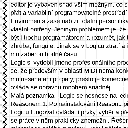
editor je vybaven snad vším možným, co 
přát a variabilní programovatelné prostřed
Enviroments zase nabízí totální personifik
vlastní potřeby. Jediným problémem je, ž
být i trochu programátorem a rozumět, jak 
zhruba, funguje. Jinak se v Logicu ztratí a
mu zaberou hodně času.
Logic si vydobil jméno profesionálního pr
se, že především v oblasti MIDI nemá kon
mu nesahá ani po paty, přesto je komerčně
ovládá se opravdu mnohem snadněji.
Malá poznámka - Logic se nesnese na je
Reasonem 1. Po nainstalování Reasonu p
Logicu fungovat ovládací prvky, výběr a p
se práce v něm prakticky znemožní. Řeše