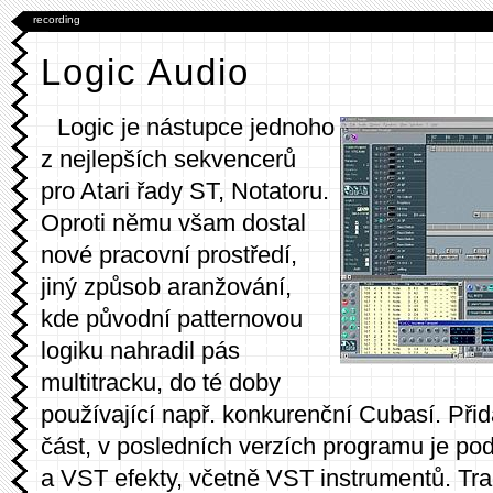
recording
Logic Audio
Logic je nástupce jednoho
z nejlepších sekvencerů
pro Atari řady ST, Notatoru.
Oproti němu všam dostal
nové pracovní prostředí,
jiný způsob aranžování,
kde původní patternovou
logiku nahradil pás
multitracku, do té doby
používající např. konkurenční Cubasí. Přid
část, v posledních verzích programu je po
a VST efekty, včetně VST instrumentů. Tra