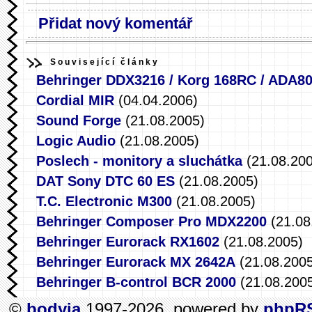
Přidat nový komentář
Související články
Behringer DDX3216 / Korg 168RC / ADA8
Cordial MIR
(04.04.2006)
Sound Forge
(21.08.2005)
Logic Audio
(21.08.2005)
Poslech - monitory a sluchátka
(21.08.200
DAT Sony DTC 60 ES
(21.08.2005)
T.C. Electronic M300
(21.08.2005)
Behringer Composer Pro MDX2200
(21.08
Behringer Eurorack RX1602
(21.08.2005)
Behringer Eurorack MX 2642A
(21.08.2005
Behringer B-control BCR 2000
(21.08.200
©
bodyia
1997-2026, powered by
phpR