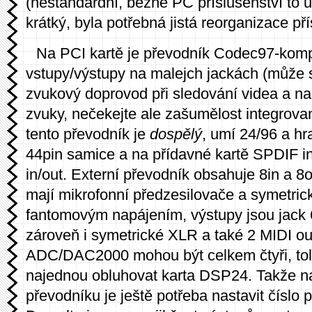
(nestandardní, běžné PC příslušenství to ur
krátký, byla potřebná jistá reorganizace přís
Na PCI kartě je převodník Codec97-kompa
vstupy/výstupy na malejch jackách (může s
zvukový doprovod při sledování videa a n
zvuky, nečekejte ale zašumělost integrova
tento převodník je
dospělý
, umí 24/96 a hr
44pin samice a na přídavné kartě SPDIF 
in/out. Externí převodník obsahuje 8in a 8
mají mikrofonní předzesilovače a symetric
fantomovým napájením, výstupy jsou jack 6
zároveň i symetrické XLR a také 2 MIDI out
ADC/DAC2000 mohou být celkem čtyři, tol
najednou obluhovat karta DSP24. Takže n
převodníku je ještě potřeba nastavit číslo 