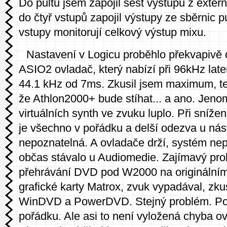
Do pultu jsem zapojil šest výstupů z exter
do čtyř vstupů zapojil výstupy ze sběrnic p
vstupy monitorují celkový výstup mixu.
Nastavení v Logicu proběhlo překvapivě 
ASIO2 ovladač, který nabízí při 96kHz late
44.1 kHz od 7ms. Zkusil jsem maximum, te
že Athlon2000+ bude stíhat... a ano. Jeno
virtuálních synth ve zvuku luplo. Při sníže
je všechno v pořádku a delší odezva u nást
nepoznatelná. A ovladače drží, systém nep
občas stávalo u Audiomedie. Zajímavý prob
přehrávání DVD pod W2000 na originálním
grafické karty Matrox, zvuk vypadával, zkus
WinDVD a PowerDVD. Stejný problém. P
pořádku. Ale asi to není vyložená chyba ov