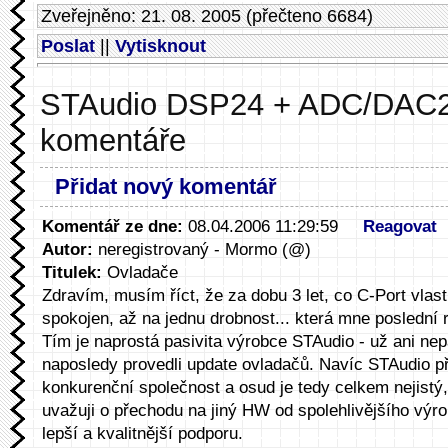
Zveřejněno: 21. 08. 2005 (přečteno 6684)
Poslat
||
Vytisknout
STAudio DSP24 + ADC/DAC2
komentáře
Přidat nový komentář
Komentář ze dne:
08.04.2006 11:29:59
Reagovat
Autor:
neregistrovaný - Mormo (@)
Titulek:
Ovladače
Zdravím, musím říct, že za dobu 3 let, co C-Port vla
spokojen, až na jednu drobnost... která mne poslední r
Tím je naprostá pasivita výrobce STAudio - už ani ne
naposledy provedli update ovladačů. Navíc STAudio př
konkurenční společnost a osud je tedy celkem nejistý,
uvažuji o přechodu na jiný HW od spolehlivějšího výrob
lepší a kvalitnější podporu.