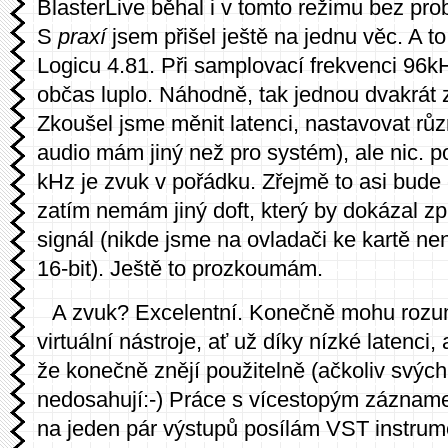
BlasterLive běhal i v tomto režimu bez pro
S
praxí
jsem přišel ještě na jednu věc. A t
Logicu 4.81. Při samplovací frekvenci 96
občas luplo. Náhodně, tak jednou dvakrát 
Zkoušel jsme měnit latenci, nastavovat růz
audio mám jiný než pro systém), ale nic. p
kHz je zvuk v pořádku. Zřejmě to asi bude
zatím nemám jiný doft, který by dokázal zp
signál (nikde jsme na ovladači ke kartě ne
16-bit). Ještě to prozkoumám.
A zvuk? Excelentní. Konečně mohu rozu
virtuální nástroje, ať už díky nízké latenci,
že konečně znějí použitelně (ačkoliv svýc
nedosahují:-) Práce s vícestopým záznamem
na jeden pár výstupů posílám VST instrume