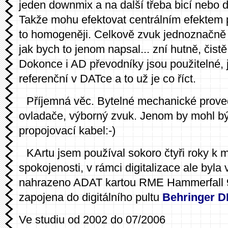
jeden downmix a na další třeba bicí nebo 
Takže mohu efektovat centrálním efektem p
to homogeněji. Celkově zvuk jednoznačn
jak bych to jenom napsal... zní hutně, čistě,
Dokonce i AD převodníky jsou použitelné, j
referenční v DATce a to už je co říct.
Příjemná věc. Bytelné mechanické proved
ovladače, výborný zvuk. Jenom by mohl bý
propojovací kabel:-)
KArtu jsem používal sokoro čtyři roky k 
spokojenosti, v rámci digitalizace ale byla
nahrazeno ADAT kartou RME Hammerfall 9
zapojena do digitálního pultu
Behringer 
Ve studiu od 2002 do 07/2006