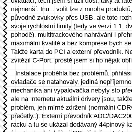
ovladači, těch jsem si užil dost, taky ať lat
nejmenší. Inu... volit lze z mnoha produktů
původně zvukovky přes USB, ale toto roz
svoje rychlostní limity (tedy ve verzi 1.1, 
pohodě), multitrackového nahrávání i přeh
maximální kvalitě a bez komprese bych se 
Takže karta do PCI a externí převodník. Ne
zvítězil C-Port, prostě jsem si ho nějak oblíb
Instalace proběhla bez problémů, přihlás
ovladače se natahovaly, jediná nepříjemn
mechanika ani vypalovačka nebyly sto přeč
ale na Internetu aktuální drivery jsou, tak
problém, jen mírné zdržení (normální C
přečetly..). Externí převodník ADC/DAC20
racku a tu se ukázal dodávaný 44pinový k