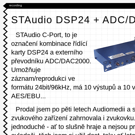
recording
STAudio DSP24 + ADC/
STAudio C-Port, to je
označení kombinace řídící
karty DSP24 a externího
převodníku ADC/DAC2000.
Umožňuje
záznam/reprodukci ve
formátu 24bit/96kHz, má 10 výstupů a 10 
AES/EBU...
Prodal jsem po pěti letech Audiomedii a
zvukového zařízení zahrnovala i zvukovk
jednoduché - ať to slušně hraje a nejsou p