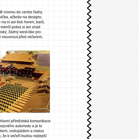
tě rovnou do centra Nahy.
ička, ačkoliv na designu
je na ní asi tisíc heren, barů,
 menší pokoj si ani snad
ský, žádný west-like pro
ně neusnout před večerem,
 hlavní příměstská komunikace
ápojového automatu a je to
zírkem, vodopádem a malou
, že k večeři budou nejlepší