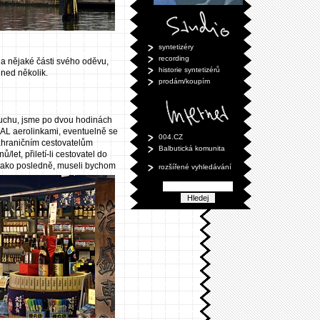
syntetizéry
recording
na nějaké části svého oděvu,
historie syntetizérů
hned několik.
prodám/koupím
vzduchu, jsme po dvou hodinách
JAL aerolinkami, eventuelně se
004.CZ
zahraničním cestovatelům
Balbutická komunita
/let, přiletí-li cestovatel do
u jako posledně, museli bychom
rozšířené vyhledávání