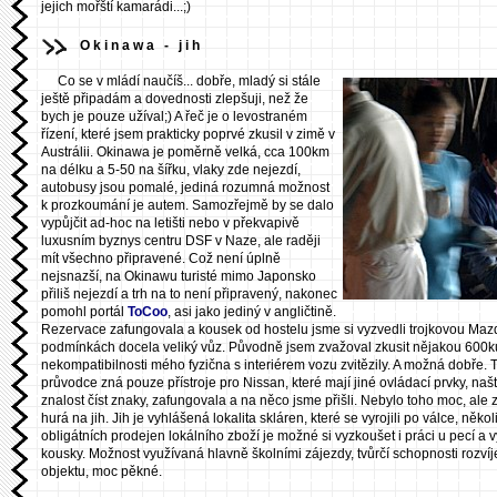
jejich mořští kamarádi...;)
Okinawa - jih
Co se v mládí naučíš... dobře, mladý si stále
ještě připadám a dovednosti zlepšuji, než že
bych je pouze užíval;) A řeč je o levostraném
řízení, které jsem prakticky poprvé zkusil v zimě v
Austrálii. Okinawa je poměrně velká, cca 100km
na délku a 5-50 na šířku, vlaky zde nejezdí,
autobusy jsou pomalé, jediná rozumná možnost
k prozkoumání je autem. Samozřejmě by se dalo
vypůjčit ad-hoc na letišti nebo v překvapivě
luxusním byznys centru DSF v Naze, ale raději
mít všechno připravené. Což není úplně
nejsnazší, na Okinawu turisté mimo Japonsko
přiliš nejezdí a trh na to není připravený, nakonec
pomohl portál
ToCoo
, asi jako jediný v angličtině.
Rezervace zafungovala a kousek od hostelu jsme si vyzvedli trojkovou Mazd
podmínkách docela veliký vůz. Původně jsem zvažoval zkusit nějakou 600ku
nekompatibilnosti mého fyzična s interiérem vozu zvitězily. A možná dobře. T
průvodce zná pouze přístroje pro Nissan, které mají jiné ovládací prvky, naš
znalost číst znaky, zafungovala a na něco jsme přišli. Nebylo toho moc, ale 
hurá na jih. Jih je vyhlášená lokalita skláren, které se vyrojili po válce, něk
obligátních prodejen lokálního zboží je možné si vyzkoušet i práci u pecí a v
kousky. Možnost využívaná hlavně školními zájezdy, tvůrčí schopnosti rozvíj
objektu, moc pěkné.