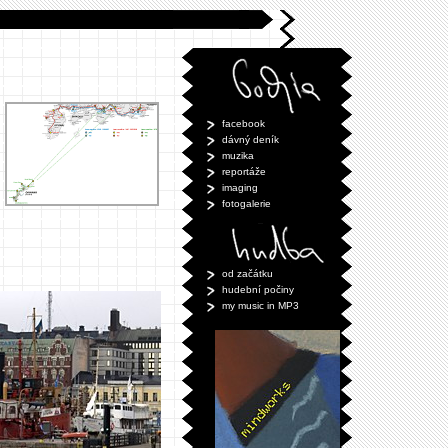
facebook
dávný deník
muzika
reportáže
imaging
fotogalerie
od začátku
hudební počiny
my music in MP3