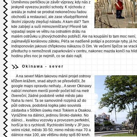
Úsměvnou perličkou je závěr výpravy, kdy nás z
jeskyně vyvezou jezdící schody. K východu z
areálu je nutné se prodrat nekonečnou řadou
obchodů a restaurací, ale zase všudypřítomné
školní zájezdy zlepšují náladu. A kam dál? Tam
kde zabíjejí a suší mimozemšťany! Přesně tak
vypadají sepie ve větru na ostnatém drátu na
malém ostrůvku u jihovýchodního pobřeží. Ale na koupáíní to tam moc není
zajímavější korálovou zátoku, Péťa se nadšeně potápí a pozoruje ryby, já ho 
indisponován jakousi chřipkovou nákazou či čím. Ve večerní špičce se vrací
předtuchy o nemožnosti zaparkování v centru, nakonec mazda končí na hlíd
hodinu přes noc je nejmíň, co se dalo najít.
Okinawa - sever
A na sever! Mám takovou mánii projet ostrovy
křížem krážem, snad abych se přesvědčil, že
google maps opravdu nelhaly... A sever Okinawy
nabízí mnohem menší poměr počet lidí na metr
čtvereční, žádné podobně velké město jako
Naha tu není. Ta se samovolně rozpíná až do
půli ostrova, podobná logika jako souvislá
zástavba v 500km úseku mezi Tokiem a Osakou.
Vyrážíme na dálnici, jedinou široko-daleko. No
dálnici... kvalitou vozovky a provozem perfektní,
horší je to s rychlostí. Rychlostní limity v JP jsou
velmi nízké, město 30-50, mimo město max 70 a
dálnice max 100, ale většinu doby spíš 80 km/h.