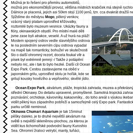
Možná je to řešení pro přemíru automobilů,
možná pro ekonomičtější provoz, většina místních krabiček má stejně rychl
Dálnice je placená, jejich asi 50km stojí 1100 jenů, tzn. cca dvakrát dražší než
Sjíždíme do městysu
Mogo
, pěkný venkov,
vzácný starý platam uprostřed křižovatky,
roztomilé bylo muzeum vesnice. Ukázky fauny a
flóry, okinawských obydlí. Pro místní malé děti
jsme zase byli atrakce, veselé. A už hurá na pláž!
Mostem spojený ostrov vedle slavnějšího ostrova
Ie na posledním severním cípu ostrova vypadal
na mapě tak romanticky, bohužel ve skutečnosti
šlo o další ohromný rezort, docela foukal vítr a
písek byl extrémně jemný:-/ Takže z potápění
nebylo nic, ale i tak to bylo hezké. Další cíl Ocean
Expo Park. Cestou zastavujeme na oběd v
japonském grilu, uprostřed stolu je hořák, kde se
grilují kousky hovězího a vepřového; skvělé jídlo.
Ocean Expo Park
, akvárium, pláže, tropická zahrada, muzea a překrásný 
střední Okinawy. Do detailu upravené, promyšlené. Samotná tropická zahra
poznávání; orchideje, kávovníky, kakaovníky... do toho areál s výukou ikeban
vidět pěkný kus západního pobřeží a samozřejmě celý Expo park. Fantastick
parku určitě neminout.
Okinawa Chumari Aquarium
je tak 15minut
pěšky daleko, je to druhé největší akvárium na
světě s největší skleněnou plochou, za kterou je
vidět kus tichomořské podvodní fauny Kuroshio
Sea. Ohromní žraloci velrybí, manty, tuňáci,