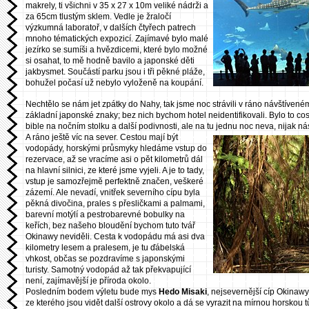
makrely, ti všichni v 35 x 27 x 10m veliké nádrži a
za 65cm tlustým sklem. Vedle je žraločí
výzkumná laboratoř, v dalších čtyřech patrech
mnoho tématických expozicí. Zajímavé bylo malé
jezírko se sumíši a hvězdicemi, které bylo možné
si osahat, to mě hodně bavilo a japonské děti
jakbysmet. Součástí parku jsou i tři pěkné pláže,
bohužel počasí už nebylo vyloženě na koupání.
Nechtělo se nám jet zpátky do Nahy, tak jsme noc strávili v ráno návštívené
základní japonské znaky; bez nich bychom hotel neidentifikovali. Bylo to c
bible na nočním stolku a další podivnosti, ale na tu jednu noc neva, nijak ná
A ráno ještě víc na sever. Cestou mají být
vodopády, horskými průsmyky hledáme vstup do
rezervace, až se vracíme asi o pět kilometrů dál
na hlavní silnici, ze které jsme vyjeli. A je to tady,
vstup je samozřejmě perfektně značen, veškeré
zázemí. Ale nevadí, vnitřek severního cípu byla
pěkná divočina, prales s přesličkami a palmami,
barevní motýlí a pestrobarevné bobulky na
keřích, bez našeho bloudění bychom tuto tvář
Okinawy neviděli. Cesta k vodopádu má asi dva
kilometry lesem a pralesem, je tu ďábelská
vhkost, občas se pozdravíme s japonskými
turisty. Samotný vodopád až tak překvapující
není, zajímavější je příroda okolo.
Posledním bodem výletu bude mys
Hedo Misaki
, nejsevernější cíp Okinawy
ze kterého jsou vidět další ostrovy okolo a dá se vyrazit na
mírnou horskou t