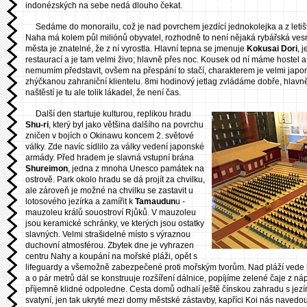
indonézských na sebe nedá dlouho čekat.
Sedáme do monorailu, což je nad povrchem jezdící jednokolejka a z letiš
Naha má kolem půl miliónů obyvatel, rozhodně to není nějaká rybářská vesn
města je znatelné, že z ní vyrostla. Hlavní tepna se jmenuje
Kokusai Dori
, 
restaurací a je tam velmi živo; hlavně přes noc. Kousek od ní máme hostel a
nemumím představit, ovšem na přespání to stačí, charakterem je velmi japon
zhýčkanou zahraniční klientelu. 8mi hodinový jetlag zvládáme dobře, hlav
naštěstí je tu ale tolik lákadel, že není čas.
Další den startuje kulturou, replikou hradu
Shu-ri
, který byl jako většina dalšího na povrchu
zničen v bojích o Okinawu koncem 2. světové
války. Zde navíc sídlilo za války vedení japonské
armády. Před hradem je slavná vstupní brána
Shureimon
, jedna z mnoha Unesco památek na
ostrově. Park okolo hradu se dá projít za chvilku,
ale zároveň je možné na chvilku se zastavit u
lotosového jezírka a zamířit k
Tamaudun
u -
mauzoleu králů souostroví Rjůků. V mauzoleu
jsou keramické schránky, ve kterých jsou ostatky
slavných. Velmi strašidelné místo s výraznou
duchovní atmosférou. Zbytek dne je vyhrazen
centru Nahy a koupání na mořské pláži, opět s
lifeguardy a všemožně zabezpečené proti mořským tvorům. Nad pláží vede
a o pár metrů dál se konstruuje rozšíření dálnice, popíjíme zelené čaje z n
příjemně klidné odpoledne. Cesta domů odhalí ještě čínskou zahradu s je
svatyní, jen tak ukryté mezi domy městské zástavby, kapříci Koi nás navedou