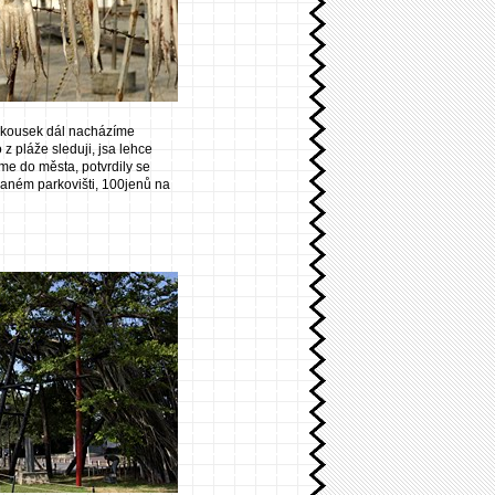
, kousek dál nacházíme
z pláže sleduji, jsa lehce
me do města, potvrdily se
aném parkovišti, 100jenů na