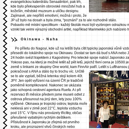
evangelickou katerdrálu Senaatintori, pak trh,
kde bylo překvapením obrovské množství hub a
kožešin, městské muzeum a uličku designu.
Zajímavé, ale nepříliš emotivní, možná i proto, že
JP už bylo na dosah a byla zima, "poznání" za to ale rozhodně stálo.
Pobavilo mě místní specifikum - každý školák musí být vyzbrojen odrazkou 
vznikl tak velmi výrazný obchodní artikl, například Marimekko jich nabízelo 
Okinawa - Naha
Po příletu do Nagoyi, kde už na letišti byla cítit typicky japonská vůně 
přesedli do lokálního spoje na Okinawu. Dostat se tam dá buď s ANA nebo 
24 hodin svézt trajektem z Kagoshimy. Pro letecké spoje nabízí Japonsko 
Yokoso pas, na který je možné letět až pět letů, jejichž fixní cena je 10500 jenů
země s linkami ze skupiny One world, kam FinnAir patří. Letět s Lufthanso
pokračovat s ANA a stálo by to trochu víc.
Určitě
se to ale vyplatí, běžná letenka stojí kolem 40t.
JPY. Jen opět vyřízení na území ČR je tradičně
poměrně komplikované. Nakonec se ukázala
jako schopná cestovní agentura Ruefa. A i při
rezervaci tři měsíce předem jsme museli odlet z
ostrova přesunout na jiný den, lety jsou 100%
vytížené. Okinawa je tropický ostrov, teplota moře
neklesá ani v zimě pod 22°C, teplota vzduchu
pod 15°C. V říjnu nás provázely třicítky, občas
přerušené vydatným rychlým deštíkem.
Příslušnost k Japonsku je zřejmá od prvního
kroku, ale prozrazení vlivů čínských nebo