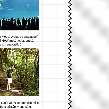
m Mogu, vyplatí se znát aspoň
osi křesťanského, japonská
s to nenakazilo;)
. Další velmi fotogenické místo,
ůru k blízkým vrcholkům.