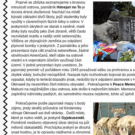
Poprvé se zblízka seznamujeme s krvavou
minulostí ostrova, památník
Himejuri no To
je
docela drsná zkušenost. Nachází na místě
bývalé základní dívčí školy, jejíž studentky byly
využity v záverečných fázích bitvy o ostrov. V
jeskynních úkrytech se starali o raněné, malé
dívky byly využity jako živé zbraně, větší často
nezvládali realitu a raději volili sebevraždu.
Většina ze zbývajících zemřela po odpálení
plynové bomby v jeskyních. Z památníku a jeho
prezentace byla cítit značná sebereflexe, žádné
obviňování Američanů, kteří stále na ostrově
vlastní a k vojenským účelům využívají část
území. V jedné prezentaci bylo uvedeno, že
japonský premiér už počátkem roku 1945 považoval válku za prohranou a sn
zbytek vlády; bohužel neúspěšně. Naopak bylo rozhodnuto bojovat do posledn
vypadal, kdyby to tenkrát dopadlo jinak, nedošlo by k odpálení atomovek v
Okinawě by nezemřelo čtvrt miliónu obyvatel... Pokračujeme k
Peace Memo
Mabuni na nejjižnějším cípu ostrova, kde došlo k nejhorším bitvám. Memoria
zaplněný náhrobky padlých, do samotného muzea nejdeme, tohle už úplně s
Pokračujeme podle japonské mapy s body
zájmu, jindy skvělý průvodce od Kindersley
věnuje Okinawě asi dvě stránky... Další místo,
které je nutno vidět, je jeskyně
Gyjokusendó
.
Poměrně nedávno objevený útvar skrývá na půl
milionů stakalaktitů. Procházka jeskyní je dlouhá
snad hodinu, je to opravdu nádherné a ohromné.