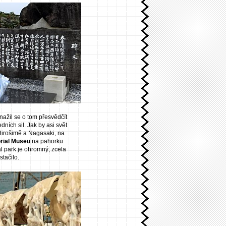
ažil se o tom přesvědčít
ích sil. Jak by asi svět
 Hirošimě a Nagasaki, na
rial Museu
na pahorku
l park je ohromný, zcela
tačilo.