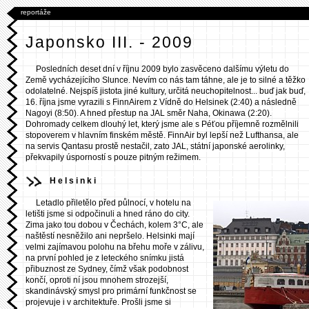
reportáže
Japonsko III. - 2009
Posledních deset dní v říjnu 2009 bylo zasvěceno dalšímu výletu do
Země vycházejícího Slunce. Nevím co nás tam táhne, ale je to silné a těžko
odolatelné. Nejspíš jistota jiné kultury, určitá neuchopitelnost... buď jak buď,
16. října jsme vyrazili s FinnAirem z Vídně do Helsinek (2:40) a následně
Nagoyi (8:50). A hned přestup na JAL směr Naha, Okinawa (2:20).
Dohromady celkem dlouhý let, který jsme ale s Péťou příjemně rozmělnili
stopoverem v hlavním finském městě. FinnAir byl lepší než Lufthansa, ale
na servis Qantasu prostě nestačil, zato JAL, státní japonské aerolinky,
překvapily úsporností s pouze pitným režimem.
Helsinki
Letadlo přiletělo před půlnocí, v hotelu na
letišti jsme si odpočinuli a hned ráno do city.
Zima jako tou dobou v Čechách, kolem 3°C, ale
naštěstí nesněžilo ani nepršelo. Helsinki mají
velmi zajímavou polohu na břehu moře v zálivu,
na první pohled je z leteckého snímku jistá
přibuznost ze Sydney, čímž však podobnost
končí, oproti ní jsou mnohem strozejší,
skandinávský smysl pro primární funkčnost se
projevuje i v architektuře. Prošli jsme si