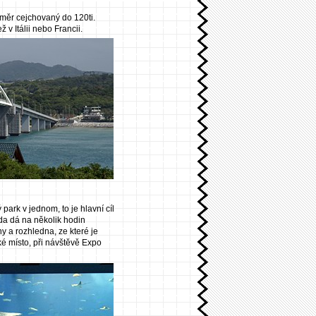
oměr cejchovaný do 120ti.
 v Itálii nebo Francii.
park v jednom, to je hlavní cíl
da dá na několik hodin
y a rozhledna, ze které je
é místo, při návštěvě Expo